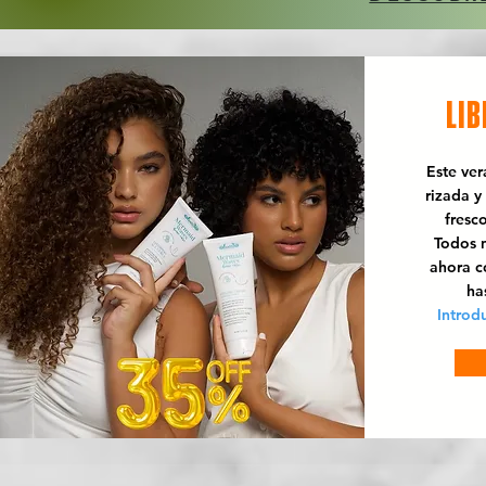
LIB
Este ve
rizada y
fresc
Todos n
ahora 
ha
Introd