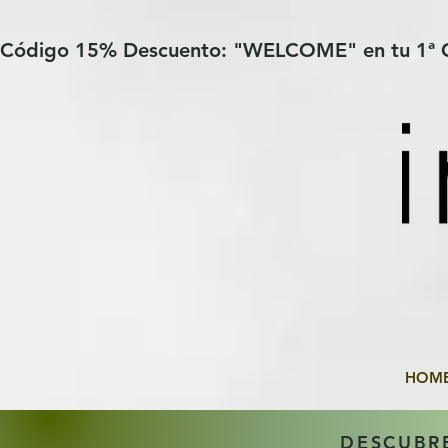
Verification: 97a30386b8a1fa77
G-YHZRM6P8WP
Código 15% Descuento: "WELCOME" en tu 1ª
HOM
DESCUBR