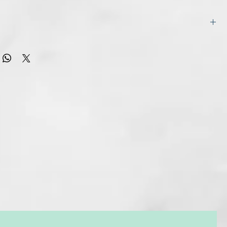
flectante, acondicionadora y revitalizante que intensifica los
abello natural y teñido.
ientes de origen natural
entes para la seguridad y la funcionalidad de la fórmula
ER)
IRVE?
OL
sk reaviva el color entre un color y otro y aporta reflejos
ALCOHOL
cabello natural. Tiene un fuerte poder humectante que le
LETHYL HYDROXYETHYLMONIUM METHOSULFATE
r el cabello apagado y usado dejándolo ligero,
OHOL
te brillante, con cuerpo, brillante y manejable, esto sin
 ALBA (MEADOWFOAM) SEED OIL
el y sin residuos de color. Por último, esta máscara es
OPROPYL DIMETHYLAMINE
ara corregir los reflejos no deseados.
RAGRANCE)
a neutralizar los reflejos amarillos del cabello decolorado
HANOL
a reducir los reflejos cálidos no deseados en cabellos
ROPYL BETAINE
turales o rubios claros/muy claros
LGLYCERIN
 iluminar y calentar rubios
1
para rubios cálidos, crea un tono rubio miel o dorado
GE 31
ara revivir un cobre opaco
evivir e intensificar los rojos apagados
ra realzar y equilibrar las tonalidades del cabello castaño a
aro