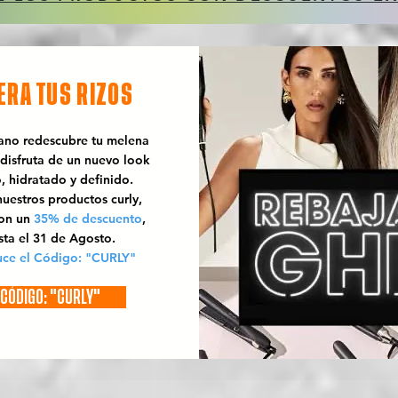
ERA TUS RIZOS
rano redescubre tu melena
 disfruta de un nuevo look
o, hidratado y definido.
uestros productos curly,
con un
35% de descuento
,
sta el 31 de Agosto.
uce el Código: "CURLY"
CÓDIGO: "CURLY"