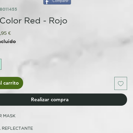
Compartir
8011455
olor Red - Rojo
cio
Precio
,95 €
de
ncluido
oferta
l carrito
Realizar compra
R MASK
 REFLECTANTE