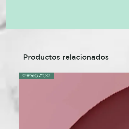
Productos relacionados
🩷💗💓💞💕💘🩷