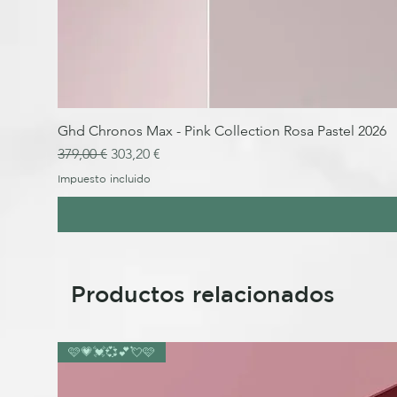
Ghd Chronos Max - Pink Collection Rosa Pastel 2026
Precio
Precio de oferta
379,00 €
303,20 €
Impuesto incluido
Productos relacionados
🩷💗💓💞💕💘🩷