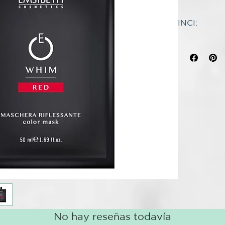
Mascarilla re
reflejos del c
INCI:
97% de ingred
INCI:
3% de ingredi
AQUA (WAT
PARE QUÉ S
PROPANEDI
WHIM Color Ma
CETEARYL 
luminosos al 
DISTEAROY
permite nutri
CETYL ALC
particularmen
LIMNANTHES
manchar la pi
STEARAMID
fundamental p
PARFUM (F
LACTIC ACID
SUGAR
par
PHENOXYET
SILVER
par
COCAMIDOP
blancos na
ETHYLHEXY
GOLD
para
BASIC RED 5
CARAMEL
BASIC ORAN
ORANGE
p
RED
para r
BROWN
pa
No hay reseñas todavía
castaño cl