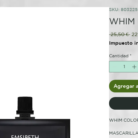
SKU: 803225
WHIM C
Pre
 25,50 € 
22
Impuesto i
Cantidad
*
Agregar a
WHIM COLO
MASCARILLA