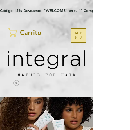
Verification: 97a30386b8a1fa77
G-YHZRM6P8WP
Código 15% Descuento: "WELCOME" en tu 1ª Compra
Carrito
ME
NU