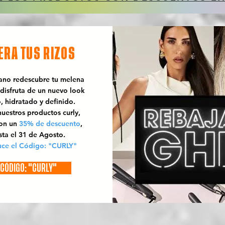
ERA TUS RIZOS
rano redescubre tu melena
 disfruta de un nuevo look
o, hidratado y definido.
uestros productos curly,
con un
35% de descuento
,
sta el 31 de Agosto.
uce el Código: "CURLY"
CÓDIGO: "CURLY"