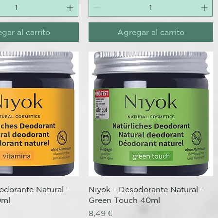
gar al carrito
Agregar al carrito
ista rápida
Vista rápida
odorante Natural -
Niyok - Desodorante Natural -
0ml
Green Touch 40ml
Precio
8,49 €