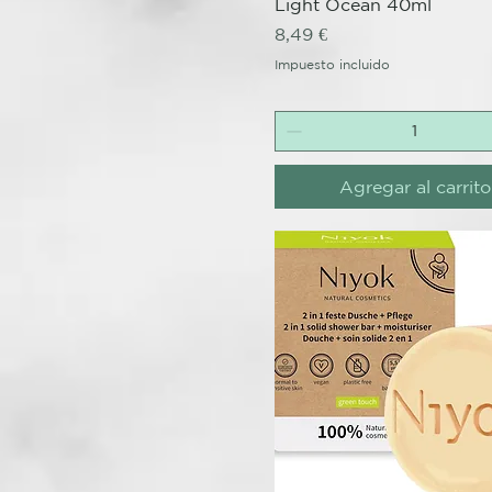
Light Ocean 40ml
Precio
8,49 €
Impuesto incluido
Agregar al carrito