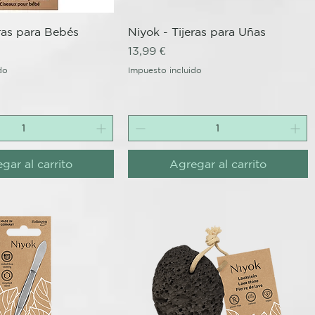
ista rápida
Vista rápida
eras para Bebés
Niyok - Tijeras para Uñas
Precio
13,99 €
do
Impuesto incluido
gar al carrito
Agregar al carrito