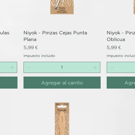
Vista rápida
V
culas
Niyok - Pinzas Cejas Punta
Niyok - Pin
Plana
Oblicua
Precio
Precio
5,99 €
5,99 €
Impuesto incluido
Impuesto inclui
Agregar al carrito
Agre