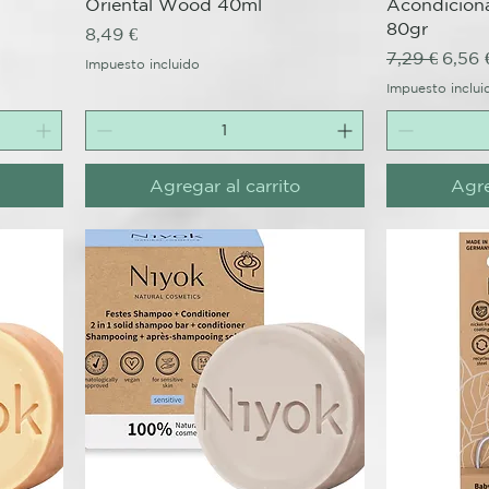
Oriental Wood 40ml
Acondiciona
80gr
Precio
8,49 €
Precio
Preci
7,29 €
6,56 
Impuesto incluido
Impuesto inclui
Agregar al carrito
Agre