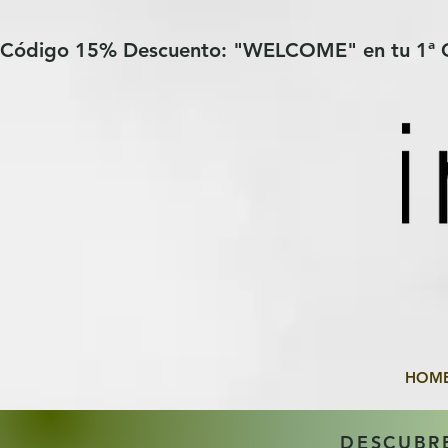
Verification: 97a30386b8a1fa77
G-YHZRM6P8WP
Código 15% Descuento: "WELCOME" en tu 1ª
HOM
DESCUBR