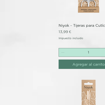
Vista rápida
Niyok - Tijeras para Cutí
Precio
13,99 €
Impuesto incluido
Agregar al carrito