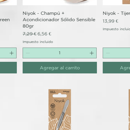
Vista rápida
V
Niyok - Champú +
Niyok - Tij
reen
Acondicionador Sólido Sensible
Precio
13,99 €
80gr
Impuesto inclui
Precio
Precio de oferta
7,29 €
6,56 €
Impuesto incluido
Agregar al carrito
Agre