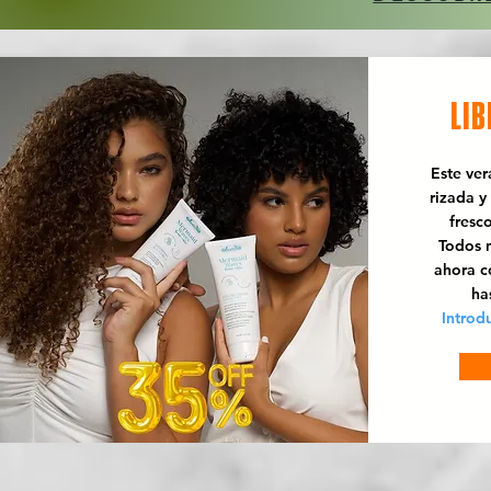
LIB
Este ve
rizada y
fresc
Todos n
ahora 
ha
Introd