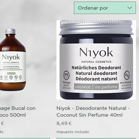
Ordenar por
ista rápida
Vista rápida
uage Bucal con
Niyok - Desodorante Natural -
Coco 500ml
Coconut Sin Perfume 40ml
io de oferta
Precio
 €
8,49 €
do
Impuesto incluido