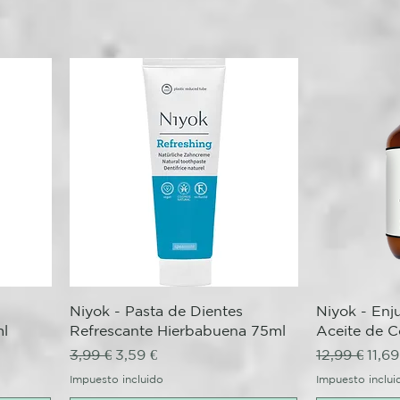
Vista rápida
V
Niyok - Pasta de Dientes
Niyok - Enj
l
Refrescante Hierbabuena 75ml
Aceite de 
Precio
Precio de oferta
Precio
Prec
3,99 €
3,59 €
12,99 €
11,69
Impuesto incluido
Impuesto inclui