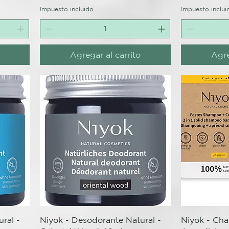
Impuesto incluido
Impuesto inclui
Agregar al carrito
Agre
Vista rápida
V
ral -
Niyok - Desodorante Natural -
Niyok - Ch