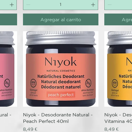
Agregar al carrito
Agre
Vista rápida
V
ral -
Niyok - Desodorante Natural -
Niyok - Des
Peach Perfect 40ml
Vitamina 4
Precio
Precio
8,49 €
8,49 €