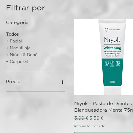
Filtrar por
Categoría
Todos
+ Facial
+ Maquillaje
+ Niños & Bebés
+ Corporal
Precio
3 €
44 €
Vista rápida
Niyok - Pasta de Dientes
Blanqueadora Menta 75m
Precio
Precio de oferta
3,99 €
3,59 €
Impuesto incluido