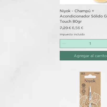
Vista rápida
Niyok - Champú +
Acondicionador Sólido G
Touch 80gr
Precio
Precio de oferta
7,29 €
6,56 €
Impuesto incluido
Agregar al carrito