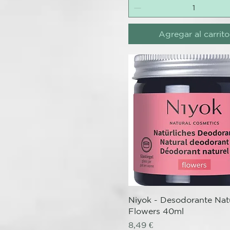
Agregar al carrito
Vista rápida
Niyok - Desodorante Natu
Flowers 40ml
Precio
8,49 €