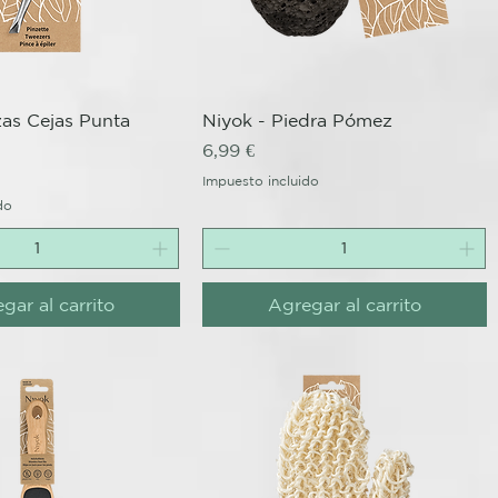
ista rápida
Vista rápida
zas Cejas Punta
Niyok - Piedra Pómez
Precio
6,99 €
Impuesto incluido
do
gar al carrito
Agregar al carrito