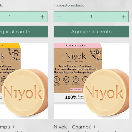
do
Impuesto incluido
gar al carrito
Agregar al carrito
ista rápida
Vista rápida
ampú +
Niyok - Champú +