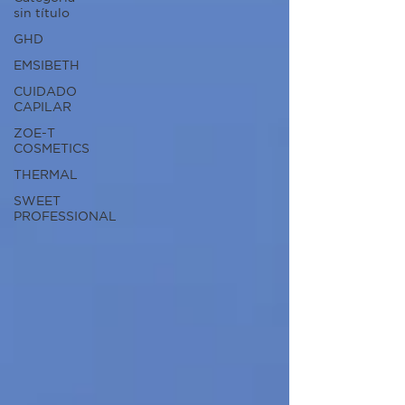
sin título
GHD
EMSIBETH
CUIDADO
CAPILAR
ZOE-T
COSMETICS
THERMAL
SWEET
PROFESSIONAL