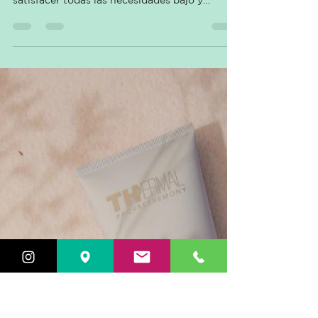
THERMAL PRODUCTOS: SUN
THERMAL SUN Una línea de tratamientos con
agua termal, sin sles y sin parabenos para
satisfacer todas las necesidades bajo y
después del...