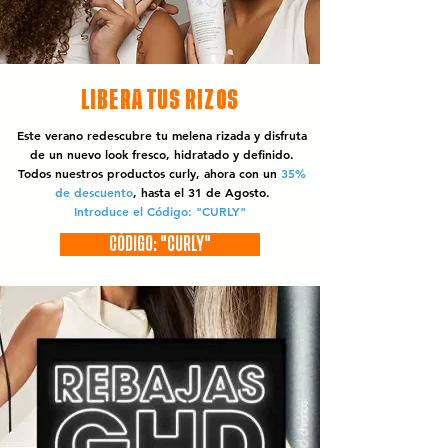
LIBERA TUS RIZOS
Este verano redescubre tu melena rizada y disfruta
de un nuevo look fresco, hidratado y definido.
Todos nuestros productos curly, ahora con un
35%
de descuento
, hasta el 31 de Agosto.
Introduce el Código: "CURLY"
CÓDIGO: "CURLY"