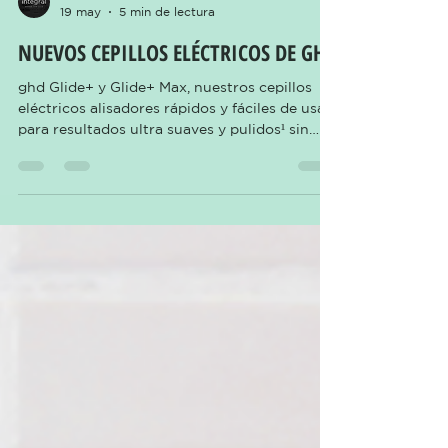
INTEGRAL.BCN
19 may
5 min de lectura
NUEVOS CEPILLOS ELÉCTRICOS DE GHD
ghd Glide+ y Glide+ Max, nuestros cepillos
eléctricos alisadores rápidos y fáciles de usar
para resultados ultra suaves y pulidos¹ sin
daños por calor extremo². Se une a nuestra
gama el cepillo voluminizador ghd rise. UN
ALISADO TAN FÁCIL COMO TU PEINADO
DIARIO Sabemos lo importante que es llegar
a tiempo a cualquier plan, si queremos
acompañarlo de una rutina de peinado
perfecta, esta es tu herramienta. Descubre
ghd Glide+ y Glide+ Max si tu pelo es grueso,
largo o rizado. L