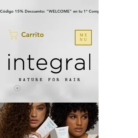
Verification: 97a30386b8a1fa77
G-YHZRM6P8WP
Código 15% Descuento: "WELCOME" en tu 1ª Compra
Carrito
ME
NU