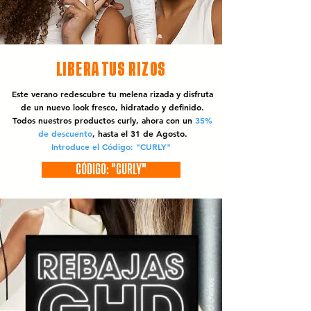
LIBERA TUS RIZOS
Este verano redescubre tu melena rizada y disfruta
de un nuevo look fresco, hidratado y definido.
Todos nuestros productos curly, ahora con un
35%
de descuento
, hasta el 31 de Agosto.
Introduce el Código: "CURLY"
CÓDIGO: "CURLY"