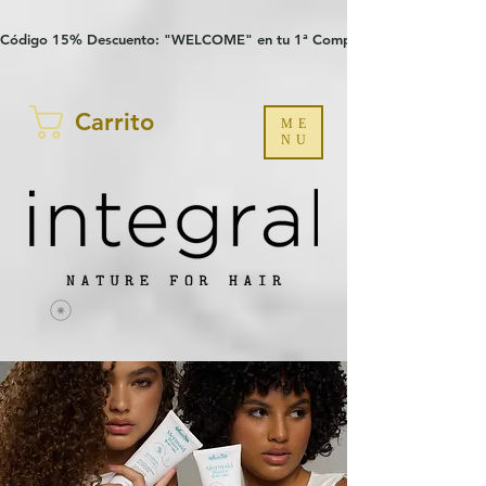
Verification: 97a30386b8a1fa77
G-YHZRM6P8WP
Código 15% Descuento: "WELCOME" en tu 1ª Compra
Carrito
ME
NU