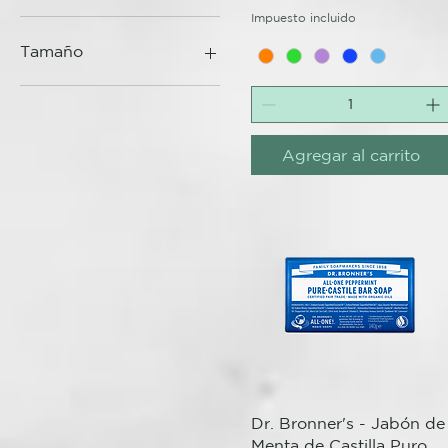
Impuesto incluido
Tamaño
240 ml
475 ml
Agregar al carrito
Vista rápida
Dr. Bronner's - Jabón de
Menta de Castilla Puro