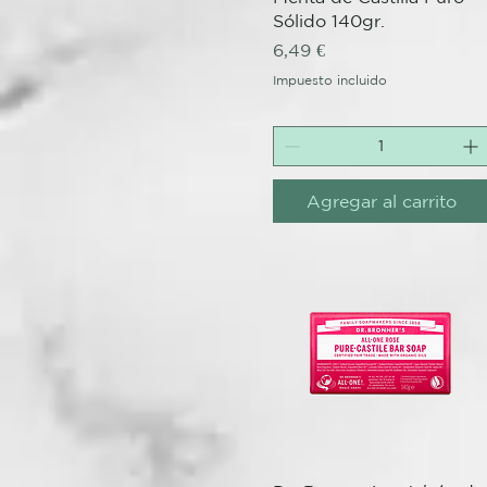
Sólido 140gr.
Precio
6,49 €
Impuesto incluido
Agregar al carrito