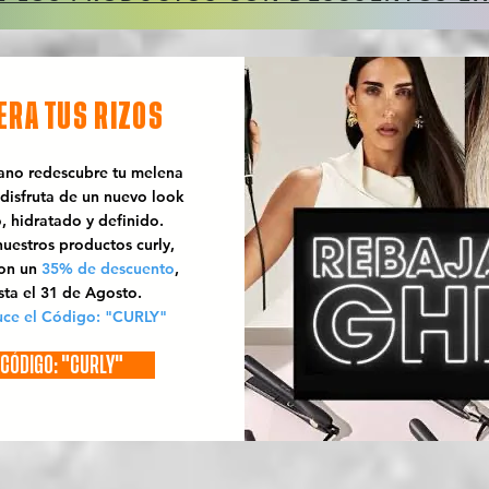
ERA TUS RIZOS
rano redescubre tu melena
 disfruta de un nuevo look
o, hidratado y definido.
uestros productos curly,
con un
35% de descuento
,
sta el 31 de Agosto.
uce el Código: "CURLY"
CÓDIGO: "CURLY"