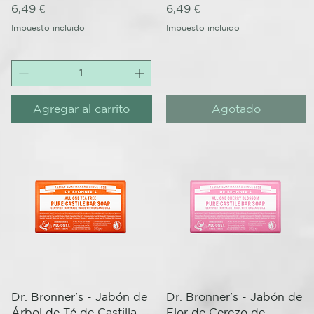
Precio
Precio
6,49 €
6,49 €
Impuesto incluido
Impuesto incluido
Agregar al carrito
Agotado
Vista rápida
Vista rápida
Dr. Bronner's - Jabón de
Dr. Bronner's - Jabón de
Árbol de Té de Castilla
Flor de Cerezo de