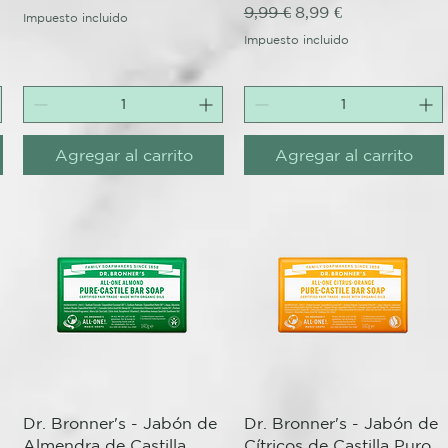
Precio
Precio de oferta
9,99 €
8,99 €
Impuesto incluido
Impuesto incluido
Agregar al carrito
Agregar al carrito
Vista rápida
Vista rápida
Dr. Bronner's - Jabón de
Dr. Bronner's - Jabón de
Almendra de Castilla
Cítricos de Castilla Puro