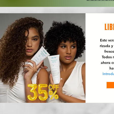
LIB
Este ve
rizada y
fresc
Todos n
ahora 
ha
Introd