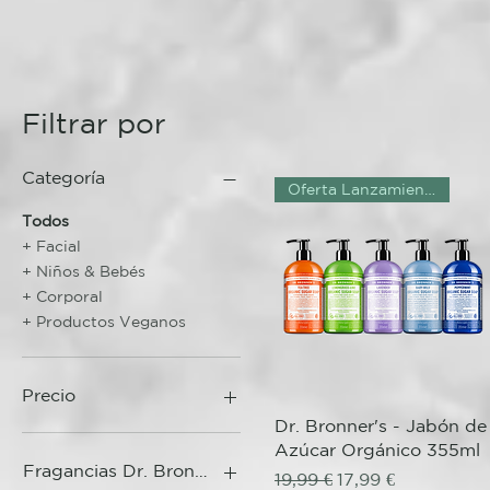
Filtrar por
Categoría
Oferta Lanzamiento!
Todos
+ Facial
+ Niños & Bebés
+ Corporal
+ Productos Veganos
Precio
Vista rápida
Dr. Bronner's - Jabón de
Azúcar Orgánico 355ml
6 €
18 €
Fragancias Dr. Bronner's
Precio
Precio de oferta
19,99 €
17,99 €