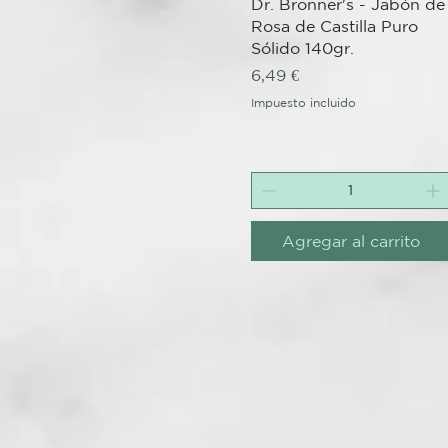
Vista rápida
Dr. Bronner's - Jabón de
Rosa de Castilla Puro
Sólido 140gr.
Precio
6,49 €
Impuesto incluido
Agregar al carrito