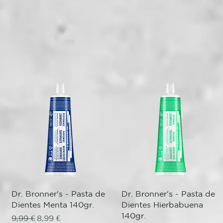
Vista rápida
Vista rápida
Dr. Bronner's - Pasta de
Dr. Bronner's - Pasta de
Dientes Menta 140gr.
Dientes Hierbabuena
140gr.
Precio
Precio de oferta
9,99 €
8,99 €