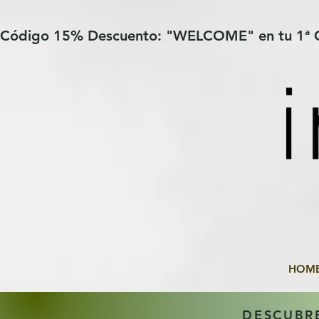
Verification: 97a30386b8a1fa77
G-YHZRM6P8WP
Código 15% Descuento: "WELCOME" en tu 1ª
HOM
DESCUBR