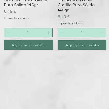
Puro Sólido 140gr.
Castilla Puro Sólido
140gr.
Precio
6,49 €
Precio
6,49 €
Impuesto incluido
Impuesto incluido
Agregar al carrito
Agregar al carrito