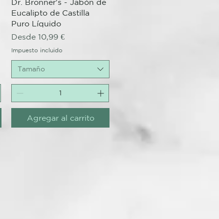
Vista rápida
Dr. Bronner's - Jabón de
Eucalipto de Castilla
Puro Líquido
Precio de oferta
Desde
10,99 €
Impuesto incluido
Tamaño
Agregar al carrito