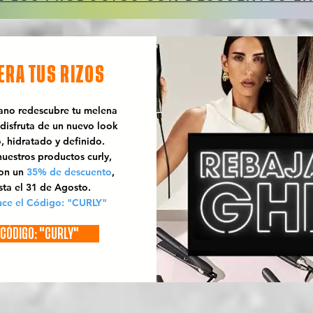
ERA TUS RIZOS
rano redescubre tu melena
 disfruta de un nuevo look
o, hidratado y definido.
uestros productos curly,
con un
35% de descuento
,
sta el 31 de Agosto.
uce el Código: "CURLY"
CÓDIGO: "CURLY"