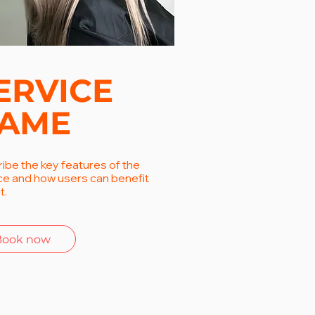
ERVICE
AME
ibe the key features of the
ce and how users can benefit
t.
Book now