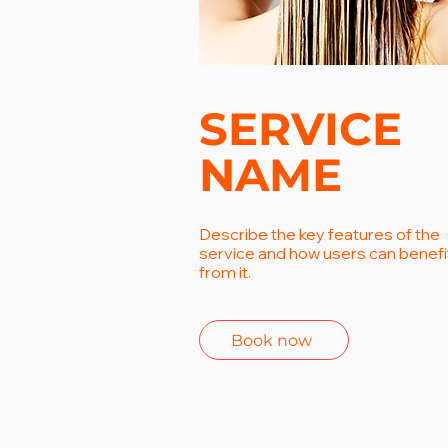
SERVICE
NAME
Describe the key features of the
service and how users can benefi
from it.
Book now