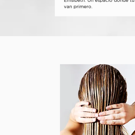
Emsibeth. Un espacio donde tu 
van primero.