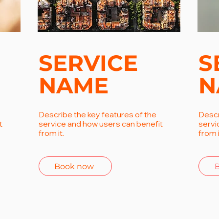
SERVICE
S
NAME
N
Describe the key features of the
Descr
t
service and how users can benefit
servi
from it.
from i
Book now