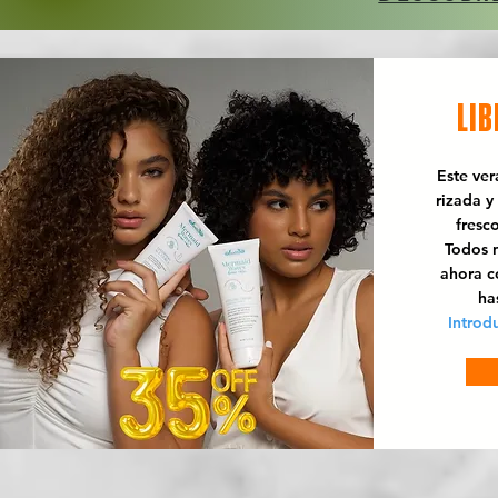
LIB
Este ve
rizada y
fresc
Todos n
ahora 
ha
Introd