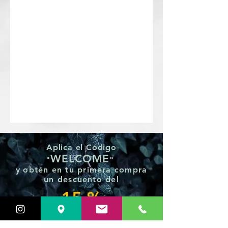
Aplica el Código
WELCOME
"
"
y
obtén en tu primera compra
un
descuento del
15 %
VER PRODUCTOS