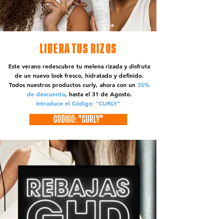
LIBERA TUS RIZOS
Este verano redescubre tu melena rizada y disfruta
de un nuevo look fresco, hidratado y definido.
Todos nuestros productos curly, ahora con un
35%
de descuento
, hasta el 31 de Agosto.
Introduce el Código: "CURLY"
CÓDIGO: "CURLY"