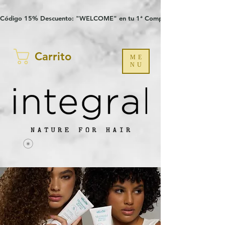
Verification: 97a30386b8a1fa77
G-YHZRM6P8WP
Código 15% Descuento: "WELCOME" en tu 1ª Compra
Carrito
ME
NU