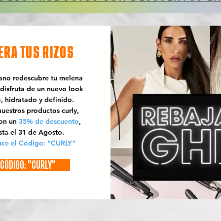
ERA TUS RIZOS
rano redescubre tu melena
 disfruta de un nuevo look
o, hidratado y definido.
uestros productos curly,
con un
35% de descuento
,
sta el 31 de Agosto.
uce el Código: "CURLY"
CÓDIGO: "CURLY"