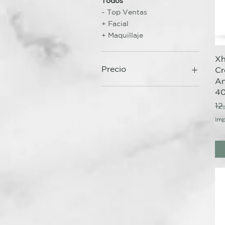
Todos
~ Top Ventas
+ Facial
+ Maquillaje
Xh
Precio
C
An
4
8 €
27 €
Pr
12
Imp