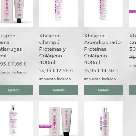
Vista rápida
Vista rápida
Vista rápida
ekpon -
Xhekpon -
Xhekpon -
Xh
rema
Champú
Acondicionador
Cr
tiarrugas
Proteínas y
Proteínas
30
0ml
Colágeno
Colágeno
Pr
21
400ml
400ml
ecio
Precio de oferta
,95 €
11,66 €
Imp
Precio
Precio de oferta
Precio
Precio de ofer
13,95 €
12,56 €
15,95 €
14,36 €
uesto incluido
Impuesto incluido
Impuesto incluido
Agotado
Agotado
Agotado