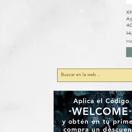
Xh
Ag
4
Pr
14
Imp
Aplica el Código
WELCOME
"
y
obtén en tu prim
compra un
descuen