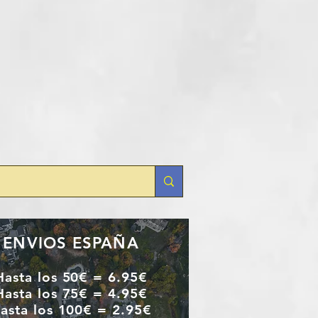
ta
ENVIOS ESPAÑA
Hasta los 50€ = 6.95€
Hasta los 75€ = 4.95€
asta los 100€ = 2.95€