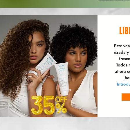
LIB
Este ve
rizada y
fresc
Todos n
ahora 
ha
Introd