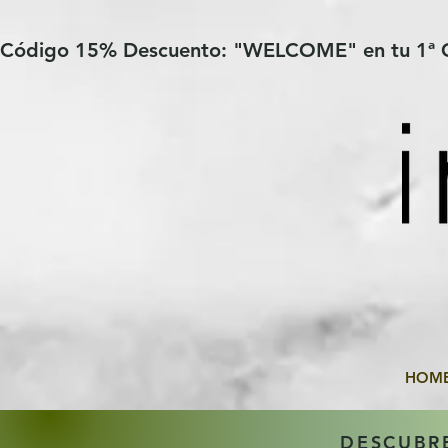
Verification: 97a30386b8a1fa77
G-YHZRM6P8WP
Código 15% Descuento: "WELCOME" en tu 1ª
HOM
DESCUBR