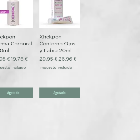
Vista rápida
Vista rápida
ekpon -
Xhekpon -
ema Corporal
Contorno Ojos
0ml
y Labio 20ml
ecio
Precio de oferta
Precio
Precio de oferta
,95 €
19,76 €
29,95 €
26,96 €
uesto incluido
Impuesto incluido
ta
Agotado
Agotado