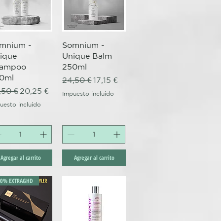
Vista rápida
Vista rápida
mnium -
Somnium -
ique
Unique Balm
ampoo
250ml
0ml
Precio
Precio de oferta
24,50 €
17,15 €
ecio
Precio de oferta
,50 €
20,25 €
Impuesto incluido
rta
uesto incluido
Agregar al carrito
Agregar al carrito
30% EXTRAGHD