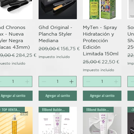
Vista rápida
Vista rápida
Vista rápida
d Chronos
Ghd Original -
MyTen - Spray
So
x - Nueva
Plancha Styler
Hidratación y
Un
yler Negra
Mediana
Protección
Sh
lacas 43mm)
Edición
25
Precio
Precio de oferta
209,00 €
156,75 €
Limitada 150ml
ecio
Precio de oferta
Pr
9,00 €
284,25 €
22
Impuesto incluido
Precio
Precio de ofe
25,00 €
22,50 €
uesto incluido
Imp
Impuesto incluido
Agregar al carrito
Agregar al carrito
Agregar al carrito
✴️ TOP VENTAS ✴️
⛓️Bond Builder⛓️
⛓️Bond Builder⛓️
-