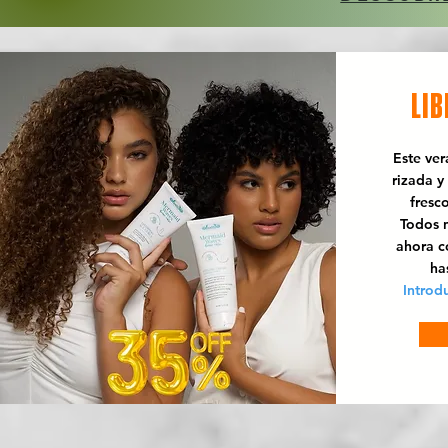
LIB
Este ve
rizada y
fresc
Todos n
ahora 
ha
Introd