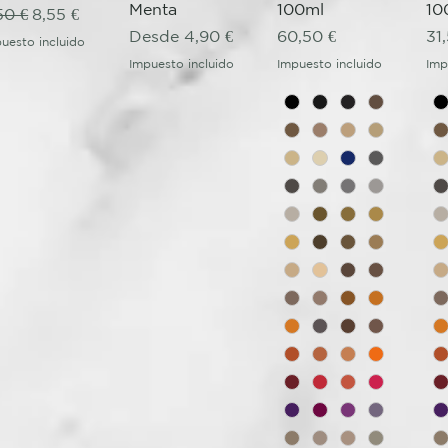
Menta
100ml
10
ecio
Precio de oferta
50 €
8,55 €
Precio de oferta
Precio
Pr
Desde
4,90 €
60,50 €
31
uesto incluido
Impuesto incluido
Impuesto incluido
Imp