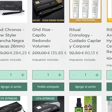
Vista rápida
Vista rápida
Vista rápida
d Chronos -
Ghd Rise -
Ritual
Ri
w Styler
Cepillo
Cronology -
Ar
ancha Negra
Redondo
Cuidado Capilar
Hy
lacas 26mm)
Volumen
y Corporal
Ce
Re
ecio
Precio de oferta
Precio
Precio de oferta
Precio
Precio de ofer
9,00 €
284,25 €
209,00 €
135,85 €
92,50 €
60,13 €
Pr
10
uesto incluido
Impuesto incluido
Impuesto incluido
Imp
Agregar al carrito
Pedido anticipado
Agregar al carrito
25% EXTRAGHD
-25% EXTRAGHD