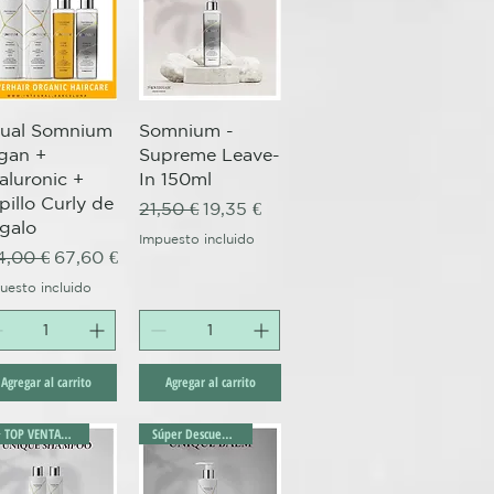
Vista rápida
Vista rápida
tual Somnium
Somnium -
gan +
Supreme Leave-
aluronic +
In 150ml
pillo Curly de
Precio
Precio de oferta
21,50 €
19,35 €
galo
ta
Impuesto incluido
ecio
Precio de oferta
4,00 €
67,60 €
uesto incluido
Agregar al carrito
Agregar al carrito
✴️ TOP VENTAS ✴️
Súper Descuento Excepcional