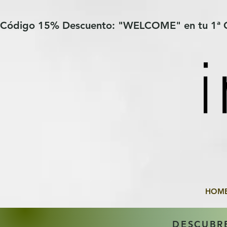
Verification: 97a30386b8a1fa77
G-YHZRM6P8WP
Código 15% Descuento: "WELCOME" en tu 1ª
HOM
DESCUBR