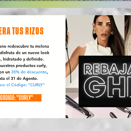
ERA TUS RIZOS
rano redescubre tu melena
 disfruta de un nuevo look
o, hidratado y definido.
uestros productos curly,
con un
35% de descuento
,
sta el 31 de Agosto.
uce el Código: "CURLY"
CÓDIGO: "CURLY"