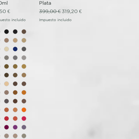
0ml
Plata
ecio
Precio
Precio de oferta
,50 €
399,00 €
319,20 €
uesto incluido
Impuesto incluido