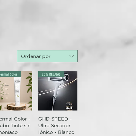
Ordenar por
hermal Color
20% REBAJAS
Vista rápida
Vista rápida
ermal Color -
GHD SPEED -
Tubo Tinte sin
Ultra Secador
oníaco
Iónico - Blanco