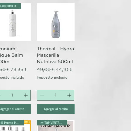
 AHORRO 💶
Vista rápida
Vista rápida
mnium -
Thermal - Hydra
ique Balm
Mascarilla
00ml
Nutritiva 500ml
ecio
Precio de oferta
Precio
Precio de oferta
,50 €
73,35 €
49,00 €
44,10 €
ta
uesto incluido
Impuesto incluido
Agregar al carrito
Agregar al carrito
35% Promo Pack
✴️ TOP VENTAS ✴️