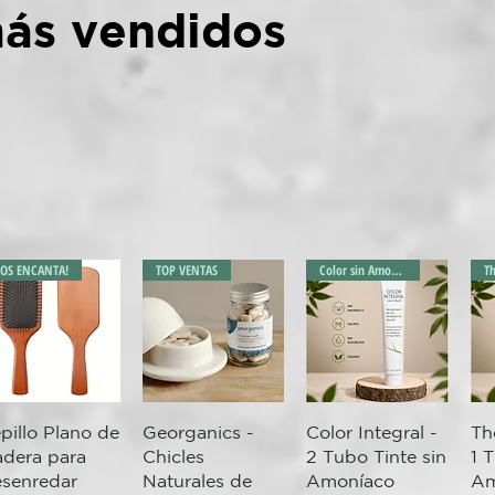
ás vendidos
OS ENCANTA!
TOP VENTAS
Color sin Amoníaco
T
Vista rápida
Vista rápida
Vista rápida
pillo Plano de
Georganics -
Color Integral -
Th
dera para
Chicles
2 Tubo Tinte sin
1 
senredar
Naturales de
Amoníaco
Am