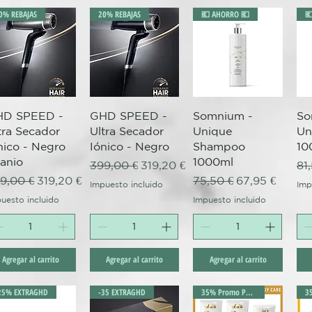
0% REBAJAS
20% REBAJAS
💶 AHORRO 💶

Vista rápida
Vista rápida
Vista rápida
HD SPEED -
GHD SPEED -
Somnium -
So
tra Secador
Ultra Secador
Unique
Un
nico - Negro
Iónico - Negro
Shampoo
10
tanio
1000ml
Precio
Precio de oferta
Pr
399,00 €
319,20 €
81
ecio
Precio de oferta
Precio
Precio de ofer
9,00 €
319,20 €
75,50 €
67,95 €
Impuesto incluido
Imp
uesto incluido
Impuesto incluido
Agregar al carrito
Agregar al carrito
Agregar al carrito
25% EXTRAGHD
-35 EXTRAGHD
35% Promo Pack