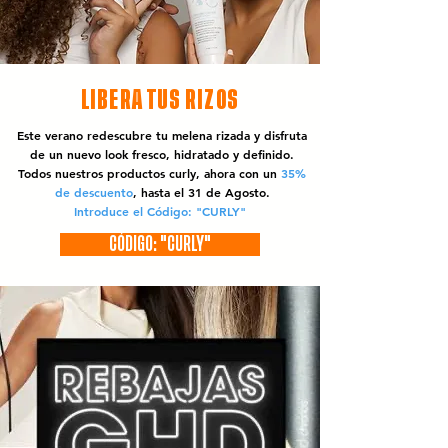
LIBERA TUS RIZOS
Este verano redescubre tu melena rizada y disfruta
de un nuevo look fresco, hidratado y definido.
Todos nuestros productos curly, ahora con un
35%
de descuento
, hasta el 31 de Agosto.
Introduce el Código: "CURLY"
CÓDIGO: "CURLY"