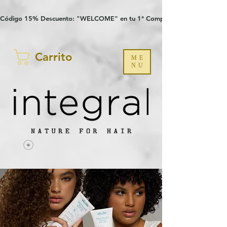
Verification: 97a30386b8a1fa77
G-YHZRM6P8WP
Código 15% Descuento: "WELCOME" en tu 1ª Compra
Carrito
ME
NU