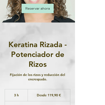
Reservar ahora
Keratina Rizada -
Potenciador de
Rizos
Fijación de los rizos y reducción del
encrespado.
Desde
119,90
3 h
3
Desde 119,90 €
euros
h