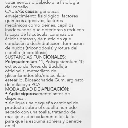
tratamientos o debido a la fisiología 
del cabello.
CAUSA
S: causa
s genéticas, 
envejecimiento fisiológico, factores 
químicos agresivos; factores 
mecánicos como peines, cepillos 
inadecuados que deterioran y reducen 
la capa de la cutícula; carencia de 
ácidos grasos y de nutrición que 
conducen a deshidratación, formación 
de nudos (triconodosis) y rotura del 
cabello (tricoptilosis).
SUSTANCIAS FUN
CIONALES:
Polyquaterniu
m-11, Polyquaternium-10, 
extracto de flores de Buddleja 
officinalis, metacrilato de 
glicerilamidoetilo/metacrilato 
estearilo, Biosaccharide Gum, arginato 
de etilacoyo PCA.
MODALIDAD DE A
PLICACIÓN:
• Agite vigoro
samente antes de 
dispensar.
• Aplique una pequeña cantidad de 
producto sobre el cabello húmedo 
secado con una toalla, tratando de 
masajear adecuadamente los tallos 
para que la espuma adhiera y penetre 
en el