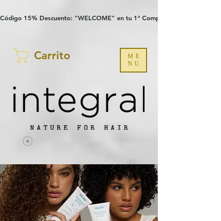
Verification: 97a30386b8a1fa77
G-YHZRM6P8WP
Código 15% Descuento: "WELCOME" en tu 1ª Compra
Carrito
ME
NU