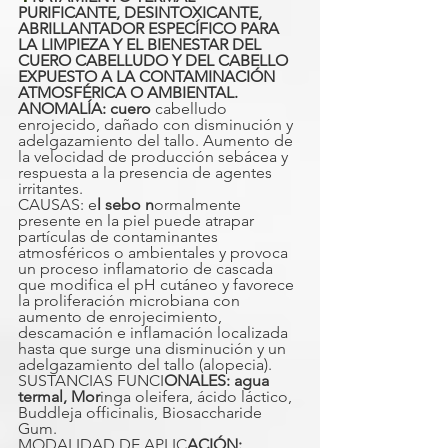
PURIFICANTE, DESINTOXICANTE, 
ABRILLANTADOR ESPECÍFICO PARA 
LA LIMPIEZA Y EL BIENESTAR DEL 
CUERO CABELLUDO Y DEL CABELLO 
EXPUESTO A LA CONTAMINACIÓN 
ATMOSFÉRICA O AMBIENTAL.
ANOMALÍA: cuero
 cabelludo 
enrojecido, dañado con disminución y 
adelgazamiento del tallo. Aumento de 
la velocidad de producción sebácea y 
respuesta a la presencia de agentes 
irritantes.
CAUSAS: e
l sebo n
ormalmente 
presente en la piel puede atrapar 
partículas de contaminantes 
atmosféricos o ambientales y provoca 
un proceso inflamatorio de cascada 
que modifica el pH cutáneo y favorece 
la proliferación microbiana con 
aumento de enrojecimiento, 
descamación e inflamación localizada 
hasta que surge una disminución y un 
adelgazamiento del tallo (alopecia).
SUSTANCIAS FUNCI
ONALES: agua 
termal, Mor
inga oleifera, ácido láctico, 
Buddleja officinalis, Biosaccharide 
Gum.
MODALIDAD DE APLIC
ACIÓN: