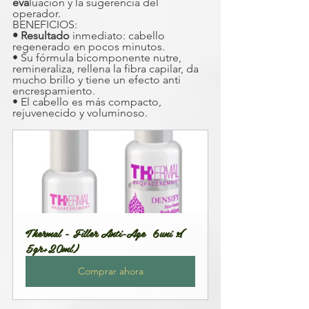
eva
luación y la sugerencia del 
operador.
BENEFICIOS:
• Resultado
 inmediato: cabello 
regenerado en pocos minutos.
• Su fórmula bicomponente nutre, 
remineraliza, rellena la fibra capilar, da 
mucho brillo y tiene un efecto anti 
encrespamiento.
• El cabello es más compacto, 
rejuvenecido y voluminoso.
Thermal - Filler Anti-Age  6uni x( 
5gr+20ml)
Comprar ahora