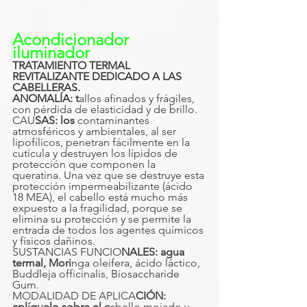
Acondicionador 
iluminador
TRATAMIENTO TERMAL 
REVITALIZANTE DEDICADO A LAS 
CABELLERAS.
ANOMALÍA: t
allos afinados y frágiles, 
con pérdida de elasticidad y de brillo.
CAU
SAS: los
 contaminantes 
atmosféricos y ambientales, al ser 
lipofílicos, penetran fácilmente en la 
cutícula y destruyen los lípidos de 
protección que componen la 
queratina. Una vez que se destruye esta 
protección impermeabilizante (ácido 
18 MEA), el cabello está mucho más 
expuesto a la fragilidad, porque se 
elimina su protección y se permite la 
entrada de todos los agentes químicos 
y físicos dañinos.
SUSTANCIAS FUNCIO
NALES: agua 
termal, Mori
nga oleifera, ácido láctico, 
Buddleja officinalis, Biosaccharide 
Gum.
MODALIDAD DE APLICA
CIÓN: 
aplíquelo sobre el c
abello mojado y 