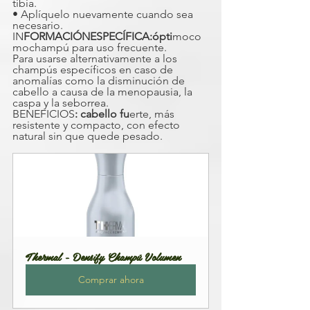
tibia.
• Aplíquelo nuevamente cuando sea 
necesario.
IN
FORMACIÓNESPECÍFICA:ópti
moco
mochampú para uso frecuente.
Para usarse alternativamente a los 
champús específicos en caso de 
anomalías como la disminución de 
cabello a causa de la menopausia, la 
caspa y la seborrea.
BENEFICIOS
: cabello fu
erte, más 
resistente y compacto, con efecto 
natural sin que quede pesado.
Thermal - Densify Champú Volumen
Comprar ahora