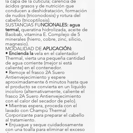
la capa de la cutícula; carencia de 
ácidos grasos y de nutrición que 
conducen a deshidratación, formación 
de nudos (triconodosis) y rotura del 
cabello (tricoptilosis).
SUSTANCIAS FU
NCIONALES: agua 
termal, 
queratina hidrolizada, aceite de 
Baobab, vitamina E. Complejo de 5 
minerales (hierro, cobre, zinc, silicio, 
magnesio).
MODALIDAD DE 
APLICACIÓN:
• Encienda la
 vela en el calentador 
Thermal, vierta una pequeña cantidad 
de agua corriente (mejor si está 
caliente) en el contenedor.
• Remoje el frasco 2A Suero 
Antienvejecimiento y espere 
aproximadamente 6 minutos hasta que 
el producto se convierta en un líquido 
incoloro (alternativamente, caliente el 
frasco 2A Suero Antienvejecimiento 
con el calor del secador de pelo).
• Mientras espera, proceda con el 
lavado con Champú Thermal 
Corporizante para preparar el cabello 
al tratamiento.
• Enjuague y seque cuidadosamente 
con una toalla para eliminar el exceso 