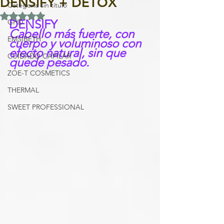
DENSIFY + DETOX
Categoría sin título
Obtuvo NaN de 5 estrellas.
DENSIFY
GHD
Cabello más fuerte, con 
EMSIBETH
cuerpo y voluminoso con 
efecto natural, sin que 
CUIDADO CAPILAR
quede pesado.
ZOE-T COSMETICS
THERMAL
SWEET PROFESSIONAL