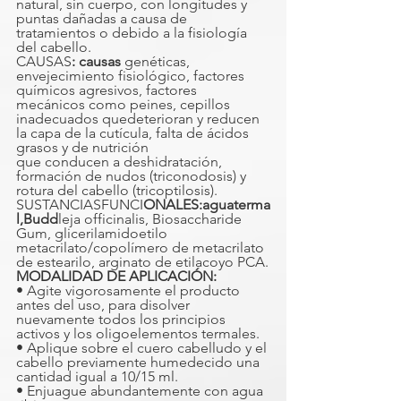
natural, sin cuerpo, con longitudes y 
puntas dañadas a causa de 
tratamientos o debido a la fisiología 
del cabello.
CAUSAS
: causas
 genéticas, 
envejecimiento fisiológico, factores 
químicos agresivos, factores 
mecánicos como peines, cepillos 
inadecuados quedeterioran y reducen 
la capa de la cutícula, falta de ácidos 
grasos y de nutrición
que conducen a deshidratación, 
formación de nudos (triconodosis) y 
rotura del cabello (tricoptilosis).
SUSTANCIASFUNCI
ONALES:aguaterma
l,Budd
leja officinalis, Biosaccharide 
Gum, glicerilamidoetilo 
metacrilato/copolímero de metacrilato 
de estearilo, arginato de etilacoyo PCA.
MODALIDAD DE APLICACIÓN:
• Agite vigorosamente el producto 
antes del uso, para disolver 
nuevamente todos los principios 
activos y los oligoelementos termales.
• Aplique sobre el cuero cabelludo y el 
cabello previamente humedecido una 
cantidad igual a 10/15 ml.
• Enjuague abundantemente con agua 