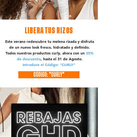
LIBERA TUS RIZOS
Este verano redescubre tu melena rizada y disfruta
de un nuevo look fresco, hidratado y definido.
Todos nuestros productos curly, ahora con un
35%
de descuento
, hasta el 31 de Agosto.
Introduce el Código: "CURLY"
CÓDIGO: "CURLY"