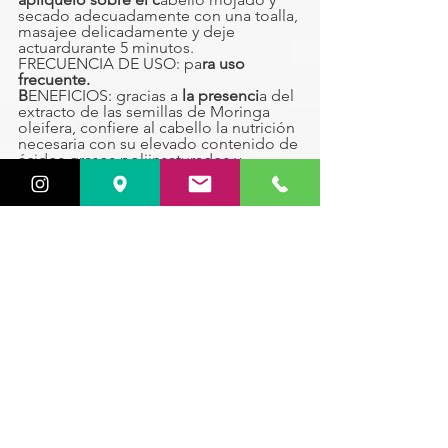
secado adecuadamente con una toalla, 
masajee delicadamente y deje 
actuardurante 5 minutos.
FRECUENCIA DE USO: pa
ra uso 
frecuente.
B
ENEFICIOS: gracias a
 la presenci
a del 
extracto de las semillas de Moringa 
oleifera, confiere al cabello la nutrición 
necesaria con su elevado contenido de 
ácidos grasos poliinsaturados y 
vitaminas A, C y E. Estas funcionan 
como antioxidantes contra las 
sustancias contaminantes y los rayos 
UV, que pueden acelerar las reacciones 
inflamatorias sobre el cuero cabelludo 
contaminado.
Thermal - Detox Acondicionador 