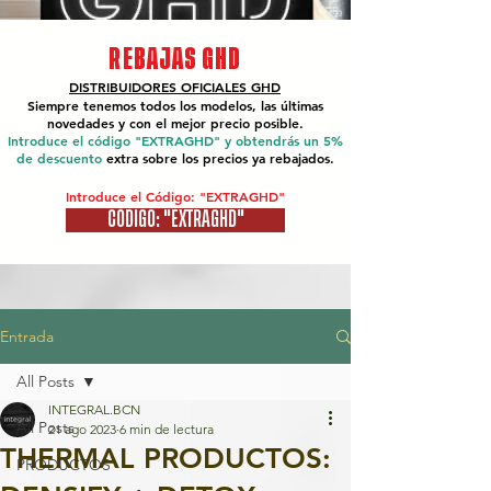
REBAJAS GHD
DISTRIBUIDORES OFICIALES
GHD
Siempre tenemos todos los modelos, las últimas
novedades y con el mejor precio posible.
Introduce el código "EXTRAGHD" y obtendrás un 5%
de descuento
extra sobre los precios ya rebajados.
Introduce el Código: "EXTRAGHD"
CÓDIGO: "EXTRAGHD"
Entrada
All Posts
INTEGRAL.BCN
All Posts
21 ago 2023
6 min de lectura
THERMAL PRODUCTOS:
PRODUCTOS