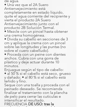
de agua.
• Una vez que el 2A Suero 
Antienvejecimiento está 
completamente en estado líquido, 
quite el agua corriente del recipiente y 
vierta el producto 2A Suero 
Antienvejecimiento junto con el 
producto 2B Solución Termal.
• Mezcle con un pincel hasta obtener 
una crema homogénea.
• Divida su cabello en secciones de 3 
cm y aplique la crema con un pincel 
sobre las longitudes y las puntas (no 
sobre el cuero cabelludo).
• Proceda con un peine con dientes 
anchos. Cubra con una gorra de 
plástico y deje actuar durante 10 
minutos.
Enjuague según el tipo de cabello:
• al 50 % si el cabello está seco, grueso 
y dañado; • al 80 % si el cabello está 
teñido y fino.
Seque con una toalla y proceda con el 
peinado deseado. Se recomienda 
finalizar el tratamiento con la plancha 
de pelo para cerrar las cutículas e 
intensificar el resultado.
FRECUENCIA 
DE USO: tras la 