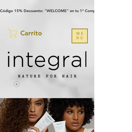
Verification: 97a30386b8a1fa77
G-YHZRM6P8WP
Código 15% Descuento: "WELCOME" en tu 1ª Compra
Carrito
ME
NU