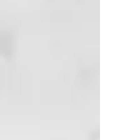
y es fácil de untar. Incluso una
cantidad del tamaño de un
guisante te mantendrá fresco
todo el día y tu ropa libre de
rastros.