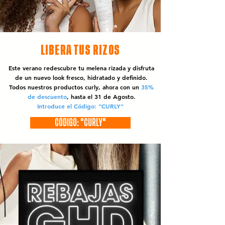
LIBERA TUS RIZOS
Este verano redescubre tu melena rizada y disfruta
de un nuevo look fresco, hidratado y definido.
Todos nuestros productos curly, ahora con un
35%
de descuento
, hasta el 31 de Agosto.
Introduce el Código: "CURLY"
CÓDIGO: "CURLY"