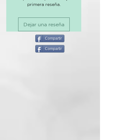
La crema desodorante
primera reseña.
Parfum, Zinc Ricinoleate,
antitranspirante 2 en 1 te
Equisetum Arvense Extract, Salvia
mantiene fresco durante todo el
Officinalis Oil, Aqua, Propanediol,
día e inhibe de forma segura
Dejar una reseña
Helianthus Annuus Seed Oil,
cualquier olor desagradable. No
Tocopherol, Limonene, Linalool,
sólo disimula el olor, sino que
Citronellol, Citral, Benzyl
Compartir
también neutraliza el origen.
Salicylate.
Compartir
Gracias al aceite de salvia, tiene
un efecto antitranspirante y cierra
los poros sin obstruirlos. Todas
nuestras cremas desodorantes,
están libres de sales de aluminio y
alcohol. Los ingredientes
naturales como el aceite de coco
y la manteca de karité cuidan la
piel de las axilas y la protegen de
la sequedad.
La crema desodorante tiene una
consistencia cremosa que se
derrite a la temperatura corporal