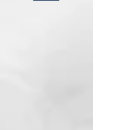
INCI:
Water, Glycerin, Cetearyl Alcohol,
Cetyl Alcohol, Dimethiconol,
Behentrimonium Methosulfate,
Panthenol, Stearamidopropyl
Dimethylamine, Parfum, Propylene
Glycol, Cetyl Palmitate,
Phenoxyethanol, Lactic Acid, D-
Limonene, Chlorella Vulgaris
Extract, Poloxamer 338, TEA-
Dodecylbenzenesulfonate, Hexyl
Cinnamal, BHT, Isocetyl Alcohol,
Quaternium-70, Linalool, Stearic
Acid, Ethylhexylglycerin, Brassica
Napus Seed Oil, Amodimethicone,
Behenyl Alcohol,
Dimethylpabamidopropyl
Laurdimonium Tosylate, Disodium
Lauriminodipropinate Tocopheryl
Phoshates, Hydroxyethyl