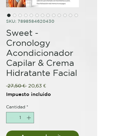
SKU: 7898584620430
Sweet -
Cronology
Acondicionador
Capilar & Crema
Hidratante Facial
Precio
Precio
 27,50 € 
20,63 €
de
Impuesto incluido
oferta
Cantidad
*