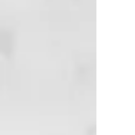
Cetearamidopropyldimonium
Chloride, Citronellol, Coumarin,
Acetyl Cysteine, Arginine HCL,
C12-14 SEC-Pareth-7, Glycine,
Lauroyl Lysine, Corylus Avellana
Seed Oil, Argania Spinosa Kernal
Oil, Macadamia Ternifolia Seed Oil,
Aleurites Molluccana Seed Oil,
Elaeis Frut Oil, Prunus Persica
Karnel Oil, Salvia Hispanica Seed
Oil, Adansonia Digitata Seed Oil,
Moringa Oleifera Seed Oil.