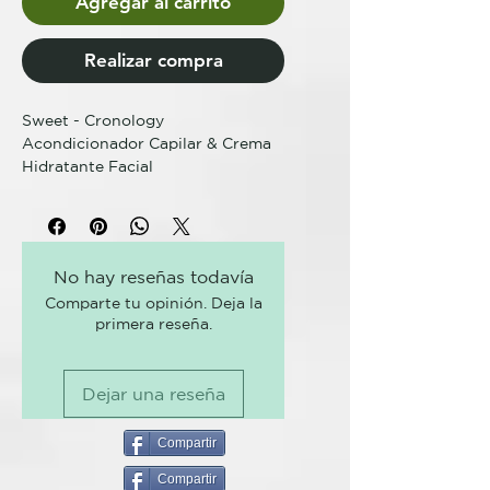
Agregar al carrito
Realizar compra
Sweet - Cronology
Acondicionador Capilar & Crema
Hidratante Facial
Crema 2 en 1 para Acondicionar el
Cabello y Hidratante Facial.
No hay reseñas todavía
Capaz de estimular un
Comparte tu opinión. Deja la
acondicionamiento intenso en la
primera reseña.
estructura capilar. Este
tratamiento tiene un toque
sedoso y puede ser utilizado
Dejar una reseña
como hidratante facial y
corporal. Prepara la piel para el
maquillaje.
Compartir
Compartir
230ml