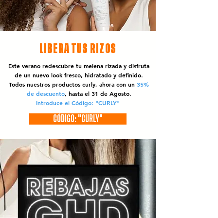
LIBERA TUS RIZOS
Este verano redescubre tu melena rizada y disfruta
de un nuevo look fresco, hidratado y definido.
Todos nuestros productos curly, ahora con un
35%
de descuento
, hasta el 31 de Agosto.
Introduce el Código: "CURLY"
CÓDIGO: "CURLY"