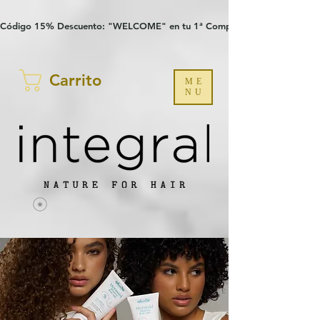
Verification: 97a30386b8a1fa77
G-YHZRM6P8WP
Código 15% Descuento: "WELCOME" en tu 1ª Compra
Carrito
ME
NU