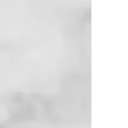
Acetyl Cysteine, Hexyl Cinnamal,
Hydroxypropyl Methylcellulose,
Tocopheryl Acetate, Citronellol.