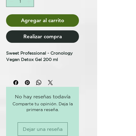
Agregar al carrito
Realizar compra
Sweet Professional - Cronology
Vegan Detox Gel 200 ml
REESTRUCTURACIÓN DE LAS
FIBRAS DE COLÁGENO Y
ELASTINA.
Tratamiento Desintoxicante 2 en 1,
No hay reseñas todavía
Limpia y Purifica el Cuero Cabelludo
Comparte tu opinión. Deja la
y el Cuerpo en profundidad dejandólo
primera reseña.
suave y sedoso.
Es un tratamiento natural que
Dejar una reseña
estimula el control de la grasa y es