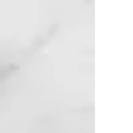
aplicar en el área de los ojos)
INCI:
Water (Aqua), Propylene Glycol,
Polyacrylate-33, 1-Amino-2-
Propanol, PEG-40 Hydrogenated
Castor Oil, Polyquaternium-7,
Polyvinyl Alcohol, Hydrolyzed
Collagen, Parfum,
Phenoxyethanol, Menthol,
Mannitol, Kaolin, Cellulose,
Glycyrrhiza Glabra (Licorice),
Rose Extract, Cymbopogon
Flexuosus Leaf Oil, Disodium
EDTA, Ethylhexylglycerin,
Glycerin, Arginine Hcl, Panthenol,
CI 47005, Limonene, Creatine,
Glycine, Hydrolyzed Corn Protein,
Hydrolyzed Soy Protein,
Hydrolyzed Wheat Protein,
Proline, Serine, Linalool, CI 77007,