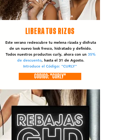
LIBERA TUS RIZOS
Este verano redescubre tu melena rizada y disfruta
de un nuevo look fresco, hidratado y definido.
Todos nuestros productos curly, ahora con un
35%
de descuento
, hasta el 31 de Agosto.
Introduce el Código: "CURLY"
CÓDIGO: "CURLY"