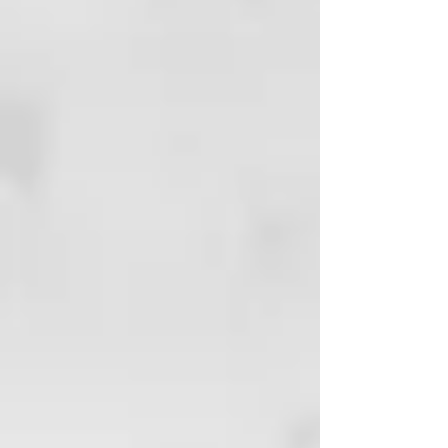
aumentar la integridad del cabello
y de la piel . También tiene
capacidad antioxidantes,
oxigenantes y energizantes.
MODO DE USO
1- Aplicar el Vegan Gel en el
tratamiento de las dolencias del
cuero cabelludo y de las raíces.
2- Dejar actuar durante 15
minutos y aclarar
abundantemente.
3- Realizar el tratamiento una vez
a la semana o según sea
necesario.
4- Piel: Sobre el rostro limpio,
aplicar un cantidad generosa
sobre la piel y masajear con
movimientos circulares. Dejar
actuar durante 15 minutos y
aclarar abundantemente. ( No