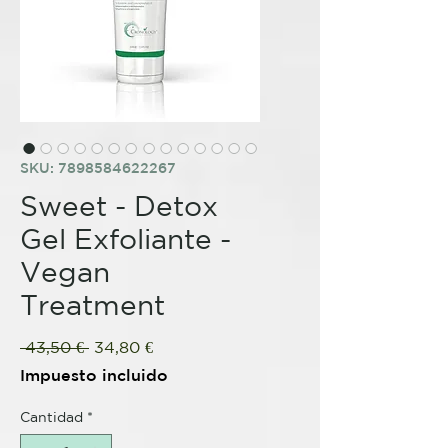
SKU: 7898584622267
Sweet - Detox
Gel Exfoliante -
Vegan
Treatment
Precio
Precio
 43,50 € 
34,80 €
de
Impuesto incluido
oferta
Cantidad
*