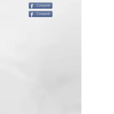
un antioxidante para el cuero
cabelludo y piel. Realiza limpieza
Compartir
profunda, aportando una piel más
Compartir
joven, controlando la grasa y
ofreciendo suavidad y frescura.
Combate las enfermedades
capilares como escemas, caspa y
psoriasis.
Es un producto purificador y
refrescante muy versátil.
Desarrollado para cuidar el cuero
cabelludo, la piel y el cabello.
Contiene ingredientes activos que
controlan la acumulacion de grasa
y promueven el fortalecimiento de
la piel. Potencia la capacidad de
hidratacion y regeneracion del
cabello. En su formulación
utilizamos arcilla verde, compleja
de algas rojas y una mezcla de
aminoácidos. Estos contribuyen a