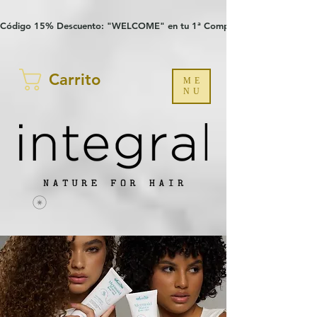
Verification: 97a30386b8a1fa77
G-YHZRM6P8WP
Código 15% Descuento: "WELCOME" en tu 1ª Compra
Carrito
ME
NU