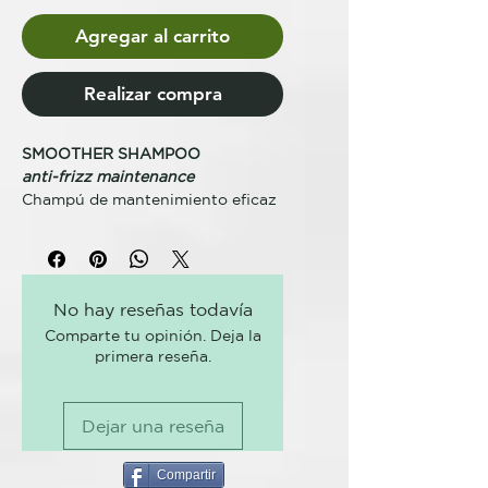
Agregar al carrito
Realizar compra
SMOOTHER SHAMPOO
anti-frizz maintenance
Champú de mantenimiento eficaz
anti-frizz de acción progresiva
que, gracias al ácido glioxílico y al
extracto de nuez, consigue
amplificar y prolongar el efecto
No hay reseñas todavía
obtenido con V-Keraliss.
Comparte tu opinión. Deja la
primera reseña.
KEY BENEFITS
Combate el frizz prolonga el
efecto obtenido con V-Keraliss.
Dejar una reseña
PRINCIPIO ACTIVOS
Extracto de nuez orgánico
Compartir