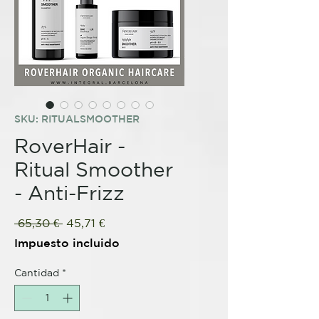
SKU: RITUALSMOOTHER
RoverHair -
Ritual Smoother
- Anti-Frizz
Precio
Precio
 65,30 € 
45,71 €
de
Impuesto incluido
oferta
Cantidad
*