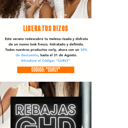
LIBERA TUS RIZOS
Este verano redescubre tu melena rizada y disfruta
de un nuevo look fresco, hidratado y definido.
Todos nuestros productos curly, ahora con un
35%
de descuento
, hasta el 31 de Agosto.
Introduce el Código: "CURLY"
CÓDIGO: "CURLY"