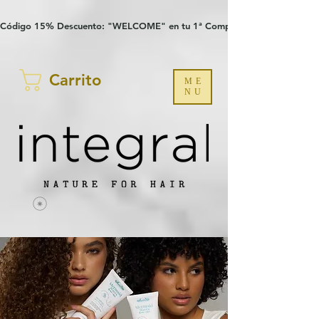
Verification: 97a30386b8a1fa77
G-YHZRM6P8WP
Código 15% Descuento: "WELCOME" en tu 1ª Compra
Carrito
ME
NU