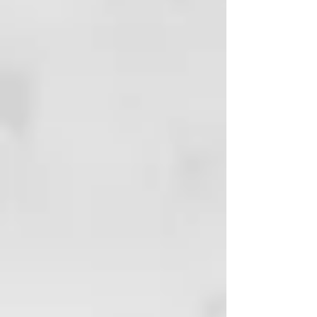
solución!
Tecnología de formulación
Improved Lumino Technology V-
Keraliss contiene una alta
concentración de un innovador
principio activo vegetal de acción
iluminante obtenido mediante
biolicuefacción molecular, una
nueva biotecnología enzimática
patentada.