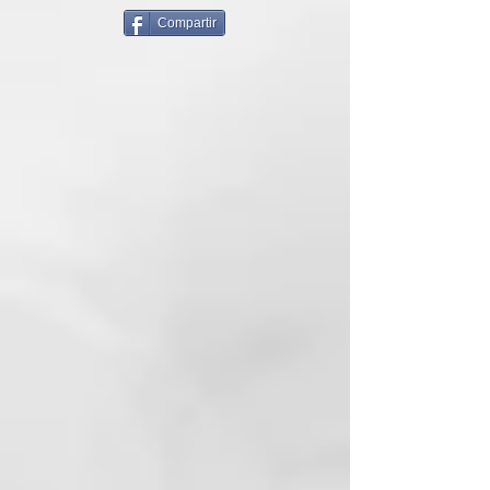
hidrolizado
Compartir
MODO DE USO
Aplicar sobre el cabello húmedo,
masajear delicadamente y dejar
actuar unos minutos. Proceder al
enjuague y aplicación de la
Mascarilla Suavizante.
SMOOTHER
Vegan Lissage Therapy
Ya sea liso, rizado, ondulado,
corto o largo, cualquier tipo de
cabello puede verse afectado por
el frizz. Los tratamientos
agresivos, el uso de secadores y
planchas, los agentes
atmosféricos y la mala hidratación
se encuentran entre las
principales causas del cabello
encrespado y rebelde. ¡Tenemos la