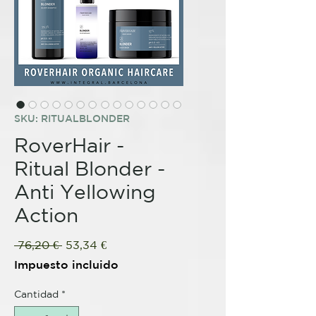
SKU: RITUALBLONDER
RoverHair -
Ritual Blonder -
Anti Yellowing
Action
Precio
Precio
 76,20 € 
53,34 €
de
Impuesto incluido
oferta
Cantidad
*