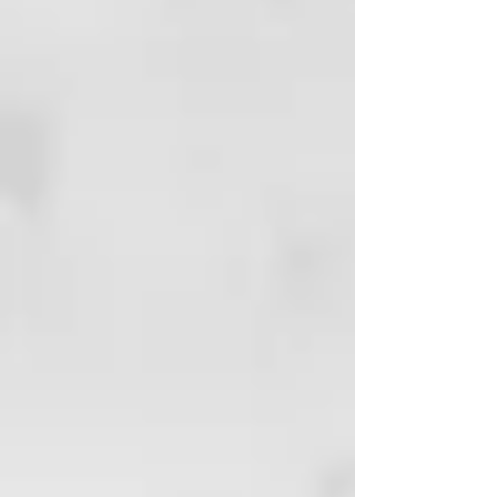
250ml
BLACK MASK
anti yellowing action
Mascarilla negra hidratante y
acondicionadora, ideal para
cabellos rubios. Hidrata el cabello
desintoxicándolo y eliminando
eficazmente las mechas calientes
no deseadas, aportándole brillo y
luminosidad.
KEY BENEFITS
Hidratante y acondicionador
Acción desintoxicante Neutraliza
los reflejos amarillo-naranja.
Mantiene tonos fríos Aporta
luminosidad y suavidad duraderas.
Adecuado para rubias naturales o
tratadas cosméticamente.