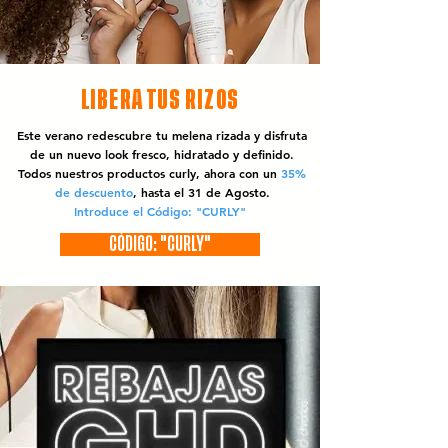
LIBERA TUS RIZOS
Este verano redescubre tu melena rizada y disfruta
de un nuevo look fresco, hidratado y definido.
Todos nuestros productos curly, ahora con un
35%
de descuento
, hasta el 31 de Agosto.
Introduce el Código: "CURLY"
CÓDIGO: "CURLY"