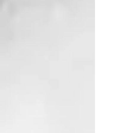
MODO DE USO
Agitar antes de usar. Pulverizar
sobre el cabello húmedo, no
aclarar. Uso diario.
72% ingredientes de origen
natural
pH 4,0 – 5,0
BLONDER
Blonder es la línea dedicada al
tratamiento de los cabellos grises
y rubios, naturales o coloreados
cosméticamente.