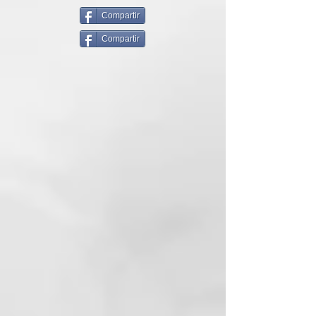
KEY BENEFITS
Compartir
Champú acidificante - Mantiene
Compartir
tonos fríos - Contrarresta los
tonos amarillo-naranja - Limpia
suavemente da brillo - Adecuado
para rubias naturales o tratadas
cosméticamente.
PRINCIPIO ACTIVOS
Extracto de Guar y Vino, Seda
Hidrolizada y Lipofructoyl
Cyperus
MODO DE USO
Aplicar sobre el cabello húmedo y
masajear suavemente; enjuague
bien.
pH5.0 – 5.2
RoverHair - Blonder - Black Mask