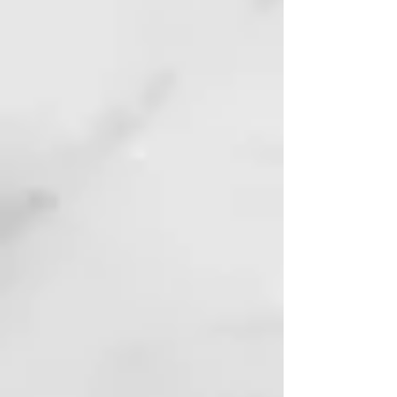
PRINCIPIO ACTIVOS
Con Agua Activa de Grosella
Negra y Carbón Vegetal
MODO DE USO
Aplicar sobre el cabello húmedo y
masajear suavemente; enjuague
bien.
97% ingredientes de origen
natural
pH 3,5 - 4,5
RoverHair - Blonder - Silver
Biphasic 150ml
ACONDICIONADOR
ANTIAMARILLOS
PLATA BIFÁSICA
TRATAMIENTO CABELLO RUBIO