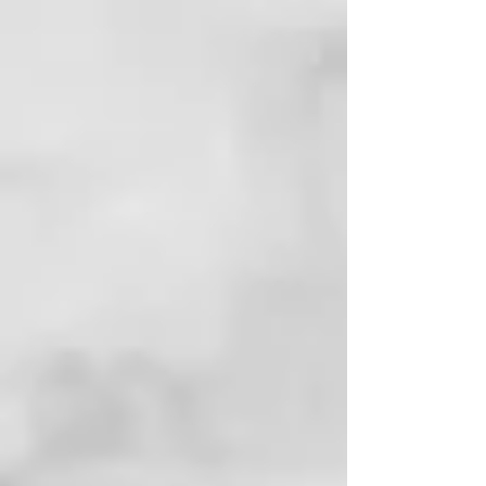
Acondicionador en spray sin
aclarado con micropartículas
moradas con acción antiamarilleo.
Hidrata en profundidad la
estructura de la cutícula,
contrarrestando la oxidación del
color del cabello.
BENEFICIOS CLAVE
Hidrata profundamente. Acción
acidificante y desenredante.
Realza el brillo del color.
Neutraliza los tonos amarillo-
anaranjados. Mantiene los tonos
fríos. Apto para rubios naturales o
con tratamiento cosmético.
PRINCIPIO ACTIVOS
Con extracto de hoja de Aloe
Barbadensis, Queratina
Hidrolizada, Pantenol y extracto
de Lima