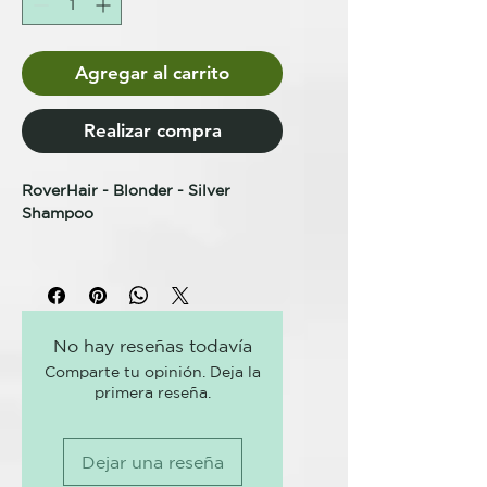
Agregar al carrito
Realizar compra
RoverHair - Blonder - Silver
Shampoo
CHAMPÚ ANTIAMARILLOS
CHAMPÚ PLATA
TRATAMIENTO CABELLO RUBIO
Champú específico para cabellos
No hay reseñas todavía
grises, blancos, rubios e
Comparte tu opinión. Deja la
hipertexturizados que, gracias a
primera reseña.
sus principios activos, aporta
cuerpo y brillo al cabello.
Contiene micropartículas moradas
Dejar una reseña
con acción antiamarilleo.