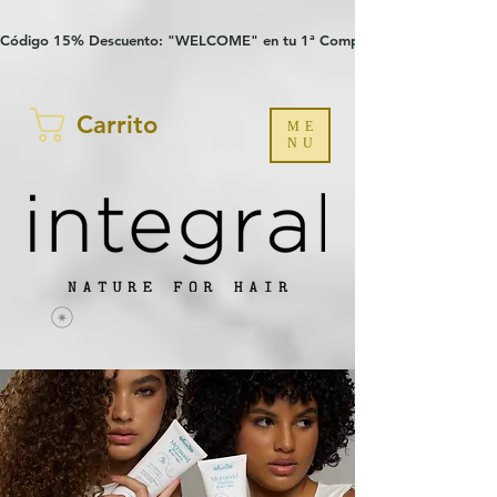
Verification: 97a30386b8a1fa77
G-YHZRM6P8WP
Código 15% Descuento: "WELCOME" en tu 1ª Compra
Carrito
ME
NU