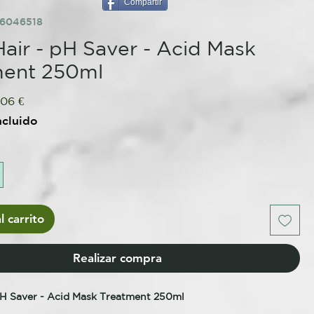
Compartir
86046518
air - pH Saver - Acid Mask
ment 250ml
cio
Precio
,06 €
de
ncluido
oferta
l carrito
Realizar compra
pH Saver - Acid Mask Treatment 250ml