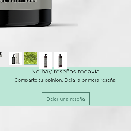
Acción aci
Aumenta el
Tecnología d
Fitocomplejo 
antioxidante e
antical y anti
químico y red
No hay reseñas todavía
Comparte tu opinión. Deja la primera reseña.
Dejar una reseña