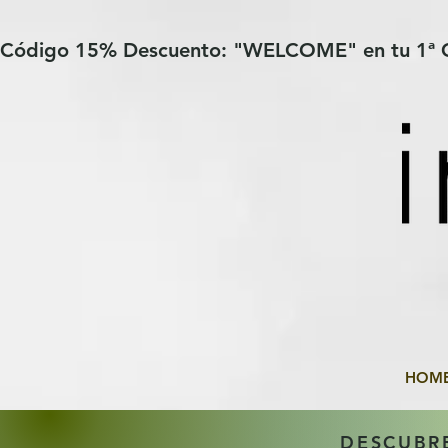
Verification: 97a30386b8a1fa77
G-YHZRM6P8WP
Código 15% Descuento: "WELCOME" en tu 1ª
HOM
DESCUBR