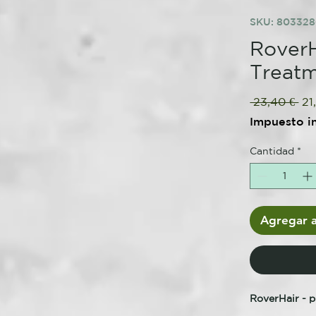
SKU: 80332
RoverH
Treat
Pre
 23,40 € 
21
Impuesto i
Cantidad
*
Agregar a
RoverHair - 