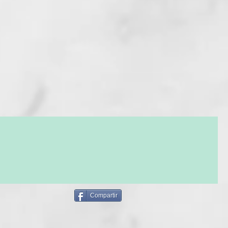
dificante
 brillo del cabello
e formulación
(a base de extracto de limón, uva y vinagre de manzana):
 hidratante. Mejora el brillo del cabello gracias al efecto
sal. Sella las cutículas de los cabellos teñidos, protege el color
uce eventuales discromías causadas por el lavado.
Compartir