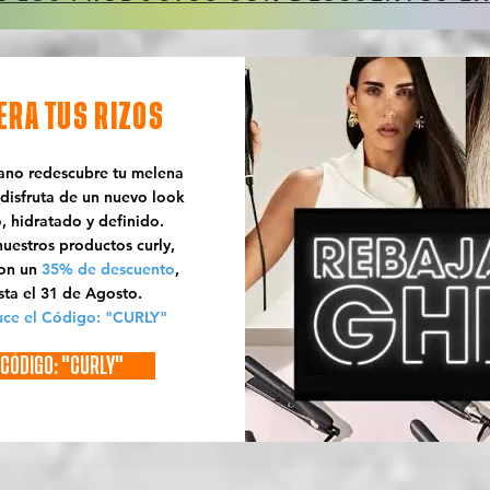
ERA TUS RIZOS
rano redescubre tu melena
 disfruta de un nuevo look
o, hidratado y definido.
uestros productos curly,
con un
35% de descuento
,
sta el 31 de Agosto.
uce el Código: "CURLY"
CÓDIGO: "CURLY"