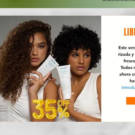
LIB
Este ve
rizada y
fresc
Todos n
ahora 
ha
Introd