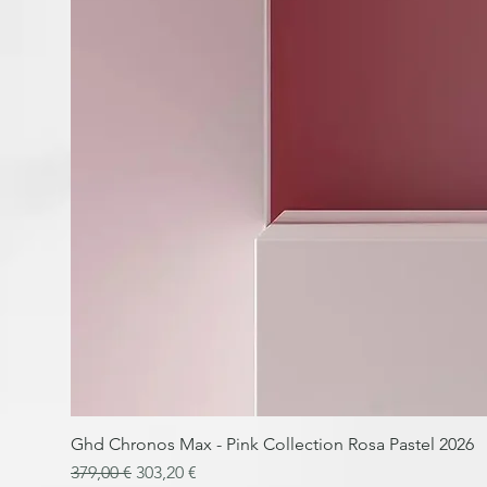
Ghd Chronos Max - Pink Collection Rosa Pastel 2026
Precio
Precio de oferta
379,00 €
303,20 €