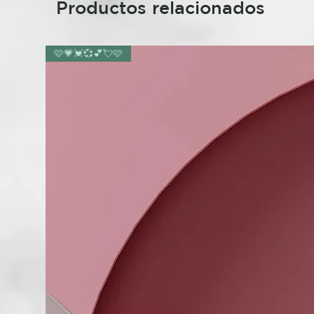
Productos relacionados
🩷💗💓💞💕💘🩷