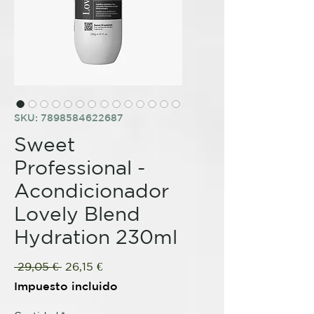
SKU: 7898584622687
Sweet
Professional -
Acondicionador
Lovely Blend
Hydration 230ml
Precio
Precio
 29,05 € 
26,15 €
de
Impuesto incluido
oferta