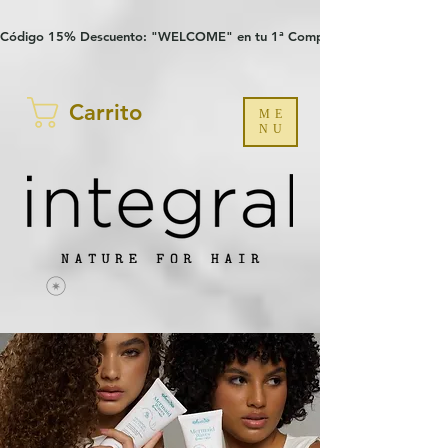
Verification: 97a30386b8a1fa77
G-YHZRM6P8WP
Código 15% Descuento: "WELCOME" en tu 1ª Compra
Carrito
ME
NU