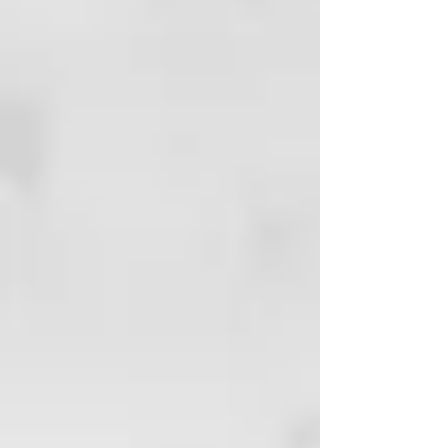
MODO DE UTILIZACIÓN:
Después
de lavar los cabellos con Shampoo
Blend Hydration, aplicacar el
acondicionador de medios a
puntas. Dejar actuar durante 3
minutos, aclarar y finalizar como
desear.
TIEMPO DE PAUSA:
Alrededor de
3 minutos
DURABILIDAD:
Con un uso
continúo del Acondicionador
Blend Hydration conseguimos
prolongar el eefcto liso después
del alisado Sweet hasta 30 días
más qué lo habitual.
BOTELLAS:
230g
CANTIDAD POR APLICACIÓN:
15g