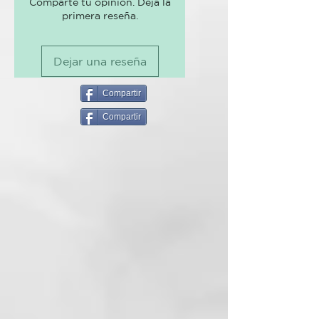
Comparte tu opinión. Deja la
Chloride, Dimethiconol, Alcohol,
reducción del Frizz.
primera reseña.
Propylene Glycol, Parfum, Persea
Gratissima (Avocado) Oil,
PRINCIPIO ACTIVO:
Nano
Petrolatum,
emulsión de siliconas, nano
Dejar una reseña
Hydroxyethylcellulose, Ceteareth-
technology hair (materia prima
20, Isopropyl Alcohol,
baja en peso molecular que aporta
Dimethicone, Behentrimonium
Compartir
fuerza y resistencia al cabello) y
Methosulfate, Phenoxyethanol,
ácido hiáluronico.
Compartir
Amodimethicone, Glycerin,
Poloxamer 338, TEA-
PH:
3 a 3,5.
Dodecylbenzenesulfonate, CI
77019, BHT, C11-15 Pareth-7,
BENEFICIOS:
Hidratación,
Laureth-9, Trideceth-12,
suavidad, reparación del cabello,
Ethylhexylglycerin, Arginine HCl,
eliminación del Frizz y
Panthenol, CI 77891, Citric Acid,
prolongamiento del efecto Liso.
Creatine, Glycine, Hydrolyzed
corn protein, Hydrolyzed soy
TIPOS DE CABELLO:
Todos los
protein, Hydrolyzed wheat
tipos de cabello y principalmente
protein, Proline, Serine, Acetyl
los cabellos qué fueron alisados
Cysteine, Sodium Hyaluronate.
con Sweet.