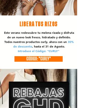
LIBERA TUS RIZOS
Este verano redescubre tu melena rizada y disfruta
de un nuevo look fresco, hidratado y definido.
Todos nuestros productos curly, ahora con un
35%
de descuento
, hasta el 31 de Agosto.
Introduce el Código: "CURLY"
CÓDIGO: "CURLY"