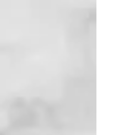
personalizable, capaz de crear un
ritual de bienestar a medida. El
conjunto de ingredientes
seleccionados y la alquimia de
Deep Repair Filler Mask con los
dos Elixires (Restoration Elixir y
Softness Elixir) se combinan para
crear un tratamiento específico
para restaurar la fuerza y el vigor
del cabello dañado y
sobretratado.
El conjunto de ingredientes
seleccionados da vida a un
tratamiento exclusivo para dar
fuerza y vigor a los cabellos
dañados e hipertratados.
¿Por qué elegirla?
Personalizable y modulable
Inmediata y eficaz
Reconstruye y nutre en