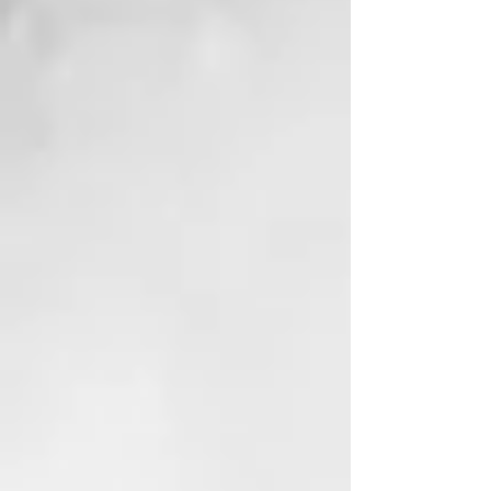
profundidad
Deja los cabellos suaves y
sedosos
Alisa y reestructura la fibra
capilar
Previene las puntas abiertas
Tecnología de formulación
Para tratar eficazmente el cabello
dañado se deben realizar 3
acciones muy importantes: La
RECONSTRUCCIÓN tiene lugar
gracias al complejo proteico. La
REPARACIÓN se obtiene a través
del complejo compuesto de
Quinoa, la HIDRATACIÓN y la
NUTRICIÓN gracias al complejo
hidratante y nutritivo.
PETA APPROVED
74% - 91 %INGREDIENTS OF
NATURAL ORIGIN