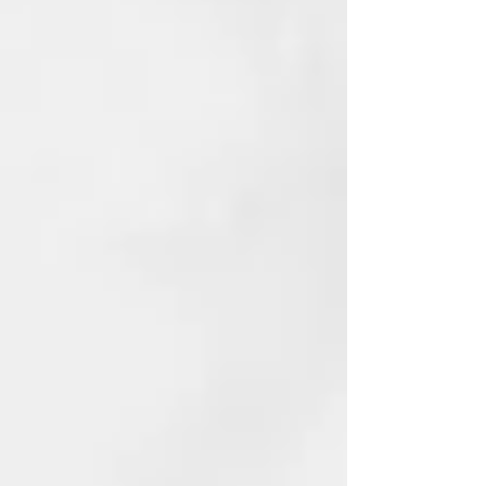
0% SILICONS, PARABENS
SLES/SLS FREE