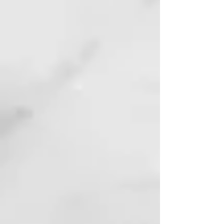
Acondicionador profundo sin
aclarado, específico para cabello
seco y desmineralizado. Hidrata y
repara la estructura de la cutícula.
Aloe vera
Queratina Hidrolizada
Aminoácidos de queratina
Colágeno hidrolizado
Proteina de trigo
D-pantenol
Quinua
logo-vegano
73% ingredientes de origen
natural
pH 3,5 – 4,5
ULTIMATE NUTRIS
Ultimate Nutris es la línea de
reconstrucción profunda a base
de Quinoa, selectiva y