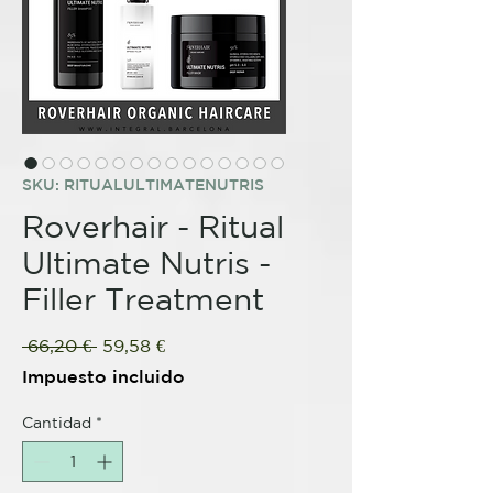
SKU: RITUALULTIMATENUTRIS
Roverhair - Ritual
Ultimate Nutris -
Filler Treatment
Precio
Precio
 66,20 € 
59,58 €
de
Impuesto incluido
oferta
Cantidad
*