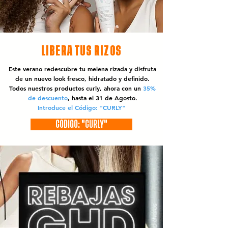
LIBERA TUS RIZOS
Este verano redescubre tu melena rizada y disfruta
de un nuevo look fresco, hidratado y definido.
Todos nuestros productos curly, ahora con un
35%
de descuento
, hasta el 31 de Agosto.
Introduce el Código: "CURLY"
CÓDIGO: "CURLY"