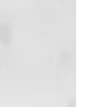
RECONSTRUCCIÓN PROFUNDA
Ferment, Saccharomyces/Zinc
Mascarilla nutritiva y reparadora
Ferment, Sodium Benzoate,
que completa la acción del
Sodium Chloride, Sodium Cocoyl
Champú Hidratación Profunda
Glutamate, Sodium Glutamate,
Nutris restaurando la fibra capilar.
Steareth-4
Colágeno hidrolizado
aceite de girasol
vitamina e
Glicerina vegetal
Quinua
91% ingredientes de origen
natural
pH 5,0 – 6,0
Roverhair - Ultimate Nutris Filler
Leave-In 150ml
ACONDICIONADOR PROFUNDO
RELLENO BIFÁSICO LEAVE-IN
RECONSTRUCCIÓN PROFUNDA