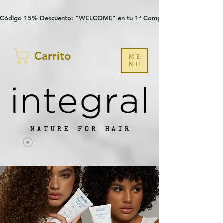
Verification: 97a30386b8a1fa77
G-YHZRM6P8WP
Código 15% Descuento: "WELCOME" en tu 1ª Compra
Carrito
ME
NU