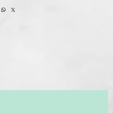
 pelos molestos. Gracias a la punta inclinada podrás eliminar
.
 Niyok hechas a mano, garantizan precisión al eliminar el
 hechas de acero C45 reciclado de alta calidad con una
 níquel.
iclado de alta calidad (
sin níquel
).