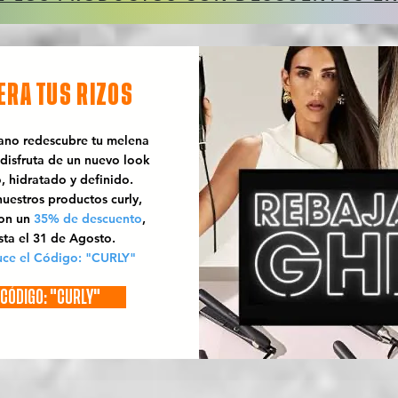
ERA TUS RIZOS
rano redescubre tu melena
 disfruta de un nuevo look
o, hidratado y definido.
uestros productos curly,
con un
35% de descuento
,
sta el 31 de Agosto.
uce el Código: "CURLY"
CÓDIGO: "CURLY"