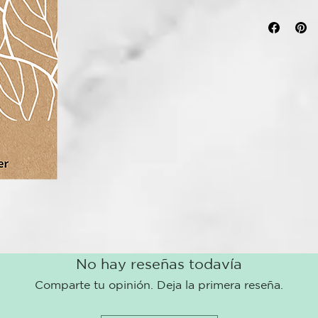
y atrapan los
mejor el vello
Las pinzas de
vello y están
superficie sin
MATERIALES
Acero C45 rec
No hay reseñas todavía
Comparte tu opinión. Deja la primera reseña.