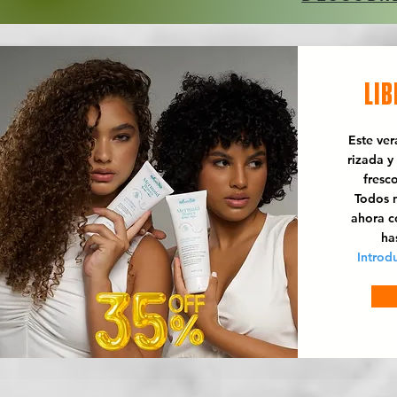
LIB
Este ve
rizada y
fresc
Todos n
ahora 
ha
Introd