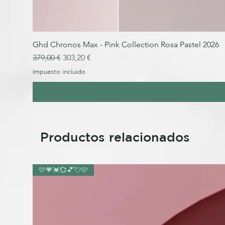
Ghd Chronos Max - Pink Collection Rosa Pastel 2026
Precio
Precio de oferta
379,00 €
303,20 €
Impuesto incluido
Productos relacionados
🩷💗💓💞💕💘🩷