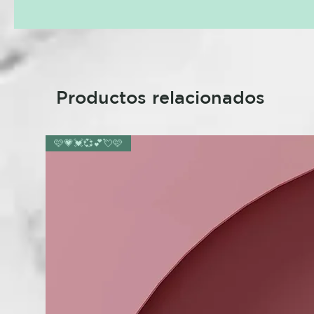
Productos relacionados
🩷💗💓💞💕💘🩷