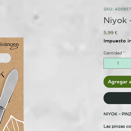
SKU: 40085
Niyok 
Preci
5,99 €
Impuesto i
Cantidad
*
Agregar a
NIYOK – PI
Las pinzas co