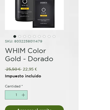
SKU: 8032258011479
WHIM Color
Gold - Dorado
Precio
Precio
 25,50 € 
22,95 €
de
Impuesto incluido
oferta
Cantidad
*