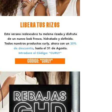
LIBERA TUS RIZOS
Este verano redescubre tu melena rizada y disfruta
de un nuevo look fresco, hidratado y definido.
Todos nuestros productos curly, ahora con un
35%
de descuento
, hasta el 31 de Agosto.
Introduce el Código: "CURLY"
CÓDIGO: "CURLY"