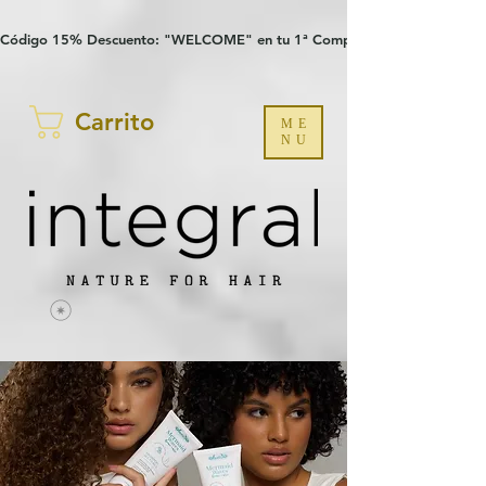
Verification: 97a30386b8a1fa77
G-YHZRM6P8WP
Código 15% Descuento: "WELCOME" en tu 1ª Compra
Carrito
ME
NU