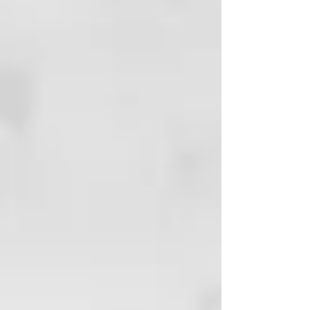
crea un tono rubio miel o
dorado
ORANGE
para revivir un cobre
opaco
RED
para revivir e intensificar
los rojos apagados
BROWN
para realzar y
equilibrar las tonalidades del
cabello castaño a castaño claro