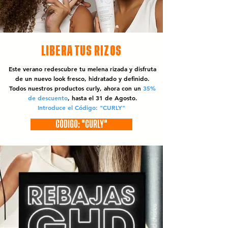
LIBERA TUS RIZOS
Este verano redescubre tu melena rizada y disfruta
de un nuevo look fresco, hidratado y definido.
Todos nuestros productos curly, ahora con un
35%
de descuento
, hasta el 31 de Agosto.
Introduce el Código: "CURLY"
CÓDIGO: "CURLY"