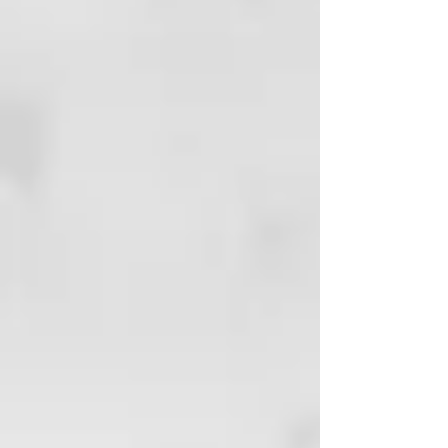
crea un tono rubio miel o
dorado
ORANGE
para revivir un cobre
opaco
RED
para revivir e intensificar
los rojos apagados
BROWN
para realzar y
equilibrar las tonalidades del
cabello castaño a castaño claro