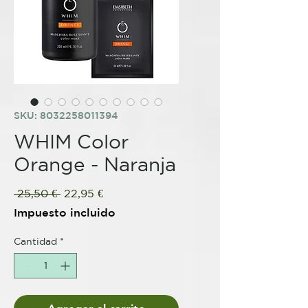
SKU: 8032258011394
WHIM Color
Orange - Naranja
Precio
Precio
 25,50 € 
22,95 €
de
Impuesto incluido
oferta
Cantidad
*