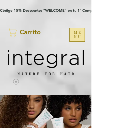
Verification: 97a30386b8a1fa77
G-YHZRM6P8WP
Código 15% Descuento: "WELCOME" en tu 1ª Compra
Carrito
ME
NU