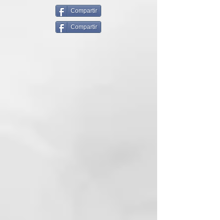
encrespamiento. Fórmula
enriquecida con Péptidos
Compartir
derivados del Arroz y Ácido
Compartir
Hialurónico de bajo y alto peso
molecular que crea una barrera
hidratante que resalta la belleza
de las fibras. Vegan friendly.
Formato: 150 ml
Modo de empleo:
aplicar sobre los
cabellos lavados y bien escurridos
y pasar al secado. También se
pueden aplicar pequeñas dosis de
producto sobre el pelo seco.