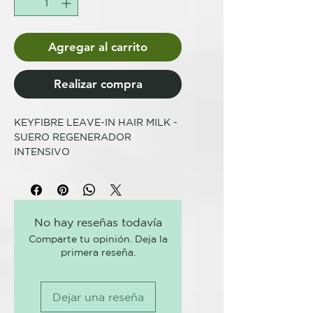
Agregar al carrito
Realizar compra
KEYFIBRE LEAVE-IN HAIR MILK -
SUERO REGENERADOR
INTENSIVO
Suero regenerador intensivo sin
aclarado que aporta hidratación y
luminosidad. Deja los cabellos
No hay reseñas todavía
suaves y fáciles de peinar.
Comparte tu opinión. Deja la
Refuerza y mantiene de forma
primera reseña.
duradera los efectos beneficiosos
de la Bonder Mask. Si se utiliza
habitualmente ayuda a prevenir la
Dejar una reseña
rotura y a reducir el