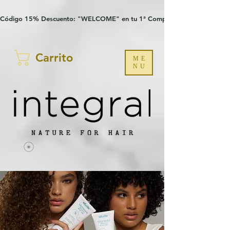
Verification: 97a30386b8a1fa77
G-YHZRM6P8WP
Código 15% Descuento: "WELCOME" en tu 1ª Compra
Carrito
ME
NU