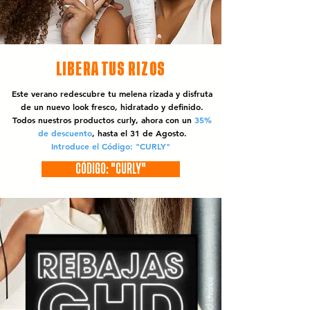
LIBERA TUS RIZOS
Este verano redescubre tu melena rizada y disfruta
de un nuevo look fresco, hidratado y definido.
Todos nuestros productos curly, ahora con un
35%
de descuento
, hasta el 31 de Agosto.
Introduce el Código: "CURLY"
CÓDIGO: "CURLY"