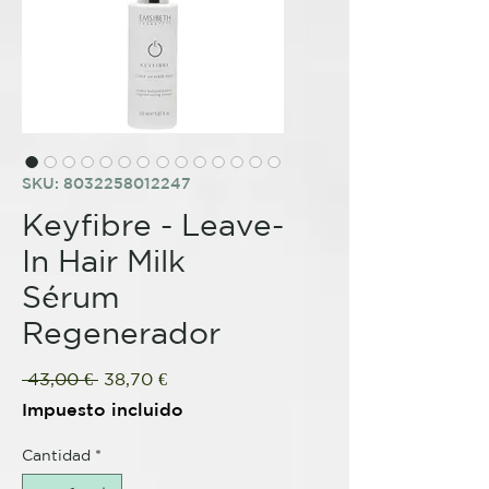
SKU: 8032258012247
Keyfibre - Leave-
In Hair Milk
Sérum
Regenerador
Precio
Precio
 43,00 € 
38,70 €
de
Impuesto incluido
oferta
Cantidad
*