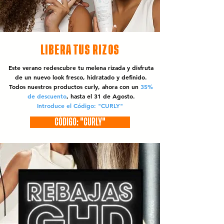
LIBERA TUS RIZOS
Este verano redescubre tu melena rizada y disfruta
de un nuevo look fresco, hidratado y definido.
Todos nuestros productos curly, ahora con un
35%
de descuento
, hasta el 31 de Agosto.
Introduce el Código: "CURLY"
CÓDIGO: "CURLY"