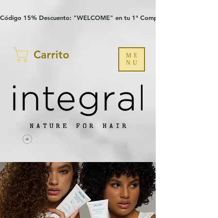
Verification: 97a30386b8a1fa77
G-YHZRM6P8WP
Código 15% Descuento: "WELCOME" en tu 1ª Compra
Carrito
ME
NU