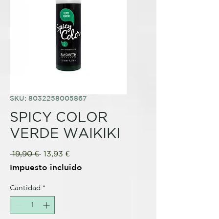
SKU: 8032258005867
SPICY COLOR
VERDE WAIKIKI
Precio
Precio
 19,90 € 
13,93 €
de
Impuesto incluido
oferta
Cantidad
*