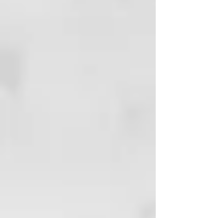
producto sobre las zonas
naturales en primer lugar y
después sobre el pelo decolorado.
Aplicar el producto procurando
no manchar la piel. Dejar que el
producto Actúe unos 15 - 20
minutos, según la intensidad de
coloración que desee lograr.
Aclara abundante y
concienzudamente. Pasar al
secado y ralizar el stylind
deseado.