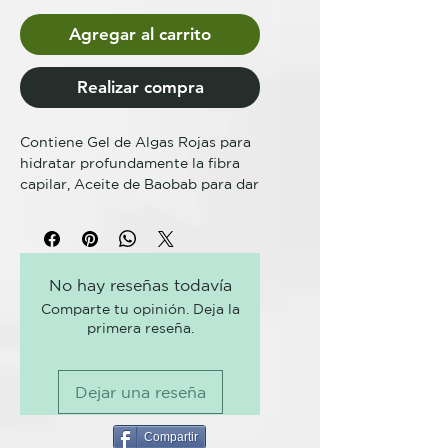
Agregar al carrito
Realizar compra
Contiene Gel de Algas Rojas para
hidratar profundamente la fibra
capilar, Aceite de Baobab para dar
brillo a los cabellos y Colorantes
directos puros para brindar
resultados cromáticos intensos.
No hay reseñas todavía
Spicy Color es un tinte cosmético
Comparte tu opinión. Deja la
semipermanente de pH ácido para
primera reseña.
el cabello teñido, decolorado o
natural. Aporta brillo al cabello y
genera colores intensos y vivos;
Dejar una reseña
resulta ideal para teñir todo el
pelo o para crear toques de color
resueltos. Sin Amóniaco, ni
Compartir