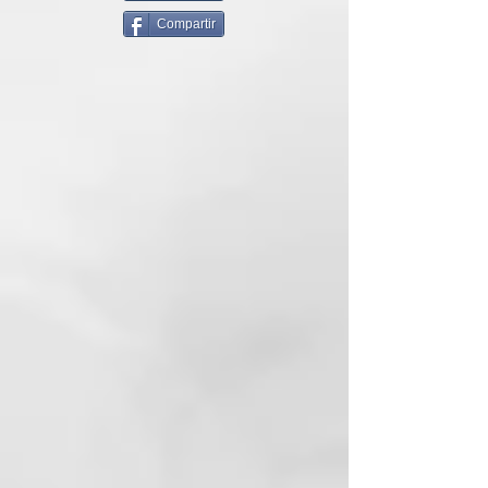
Oxidantes, para un pelo más sano
Compartir
y protegido.
El sistema de fijación del color, se
basa en los principios de la física,
concretamente en el de la
atracción magnética. Las
partículas colorantes cargadas
positivamente (+) son atraídas
por el cabello (-), por lo que
consigue un teñido perfecto.
Realizar un lavado con
ColorDefend, aclarar y secar con
una toalla. Ponerse guantes.
Aplicar el producto (unos 50gr de
producto en caso de melena de
longitud media) en la parte
decolorada o en todo el pelo
utilizando un pincel o un peine de
púas anchas. Se aconsejaaplicar el