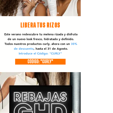
LIBERA TUS RIZOS
Este verano redescubre tu melena rizada y disfruta
de un nuevo look fresco, hidratado y definido.
Todos nuestros productos curly, ahora con un
35%
de descuento
, hasta el 31 de Agosto.
Introduce el Código: "CURLY"
CÓDIGO: "CURLY"