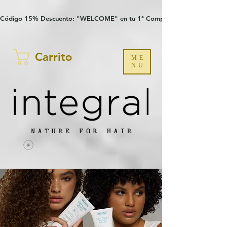
Verification: 97a30386b8a1fa77
G-YHZRM6P8WP
Código 15% Descuento: "WELCOME" en tu 1ª Compra
Carrito
ME
NU