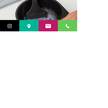
[ FILOSOFIA ]
Conoce nuestros valores
Fórmulas Veganas. No Animal Testing. Próductos Tóxicos
Free. Agricultura Ecológica. Fomento del Reciclaje y la
Reutilización. Reducción de Plásticos.
Saber más