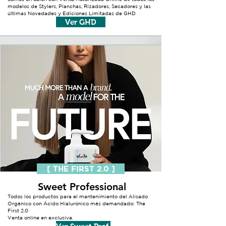
modelos de Stylers, Planchas, Rizadores, Secadores y las
últimas Novedades y Ediciones Limitadas de GHD
Ver GHD
[ THE FIRST 2.0 ]
Sweet Professional
Todos los productos para el mantenimiento del Alisado
Orgánico con Ácido Hialurónico más demandado: The
First 2.0
Venta online en exclusiva.