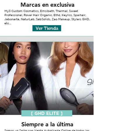
Marcas en exclusiva
My3 Custom Cosmetics, Emsibeth, Thermal, Sweet
Professional, Rover Hair Organic, Ethé, Keyliss, Spaihair,
Jabonarte, NaturLab, SabSolids, Zao Makeup, Stylers GHD,
etc...
Ver Tienda
[ GHD ELITE ]
Siempre a la última
Somos un Salón con Venta Autorizada Online de todos los