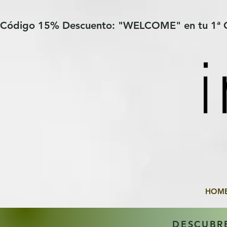
Verification: 97a30386b8a1fa77
G-YHZRM6P8WP
Código 15% Descuento: "WELCOME" en tu 1ª
HOM
DESCUBR