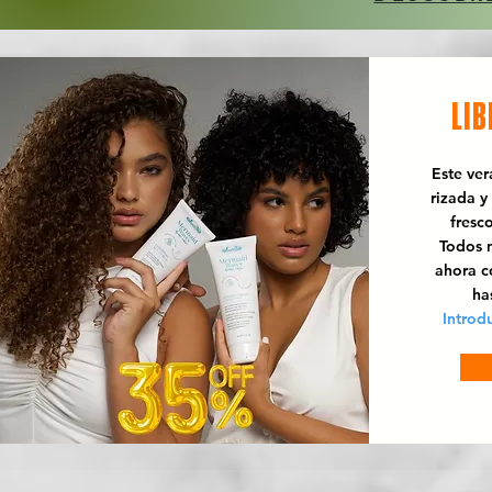
LIB
Este ve
rizada y
fresc
Todos n
ahora 
ha
Introd