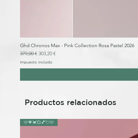
Ghd Chronos Max - Pink Collection Rosa Pastel 2026
Precio
Precio de oferta
379,00 €
303,20 €
Impuesto incluido
Productos relacionados
🩷💗💓💞💕💘🩷