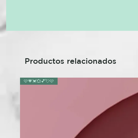
Productos relacionados
🩷💗💓💞💕💘🩷