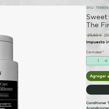
SKU: 78985
Sweet 
The Fi
Pre
 29,60 € 
26
Impuesto i
Cantidad
*
Agregar a
Conditioner 
Acondicionad