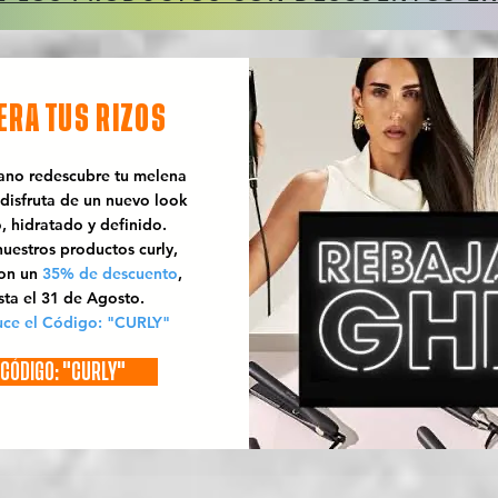
ERA TUS RIZOS
rano redescubre tu melena
 disfruta de un nuevo look
o, hidratado y definido.
uestros productos curly,
con un
35% de descuento
,
sta el 31 de Agosto.
uce el Código: "CURLY"
CÓDIGO: "CURLY"