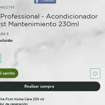
Compartir
84622755
Professional - Acondicionador
rst Mantenimiento 230ml
cio
Precio
,64 €
de
ncluido
oferta
l carrito
Realizar compra
The First Home Care 230 ml
or de reparación