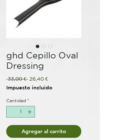
ghd Cepillo Oval
Dressing
Precio
Precio
 33,00 € 
26,40 €
de
Impuesto incluido
oferta
Cantidad
*
Agregar al carrito