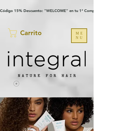
Verification: 97a30386b8a1fa77
G-YHZRM6P8WP
Código 15% Descuento: "WELCOME" en tu 1ª Compra
Carrito
ME
NU