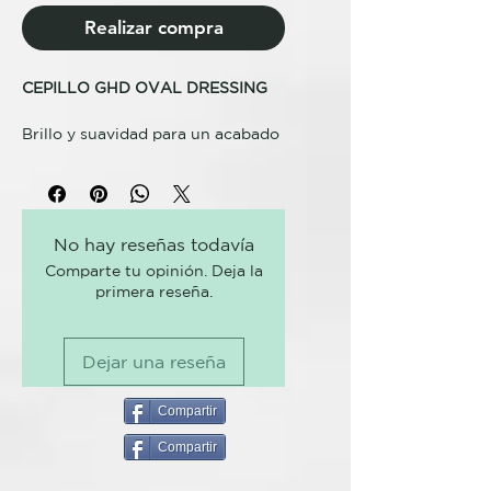
Realizar compra
CEPILLO GHD OVAL DRESSING
Brillo y suavidad para un acabado
perfecto .
ghd oval dressing es nuestro
mejor cepillo profesional, ideal
No hay reseñas todavía
para preparar el cabello más
Comparte tu opinión. Deja la
cercano al cuero
primera reseña.
cabelludo mientras creas
peinados profesionales con un
acabado ultra glamuroso.
Dejar una reseña
Sus suaves cerdas de nylon
antiestáticas penetran en el
Compartir
cabello más profundamente que
Compartir
las naturales, por lo que
conseguirás desenredar la raíz