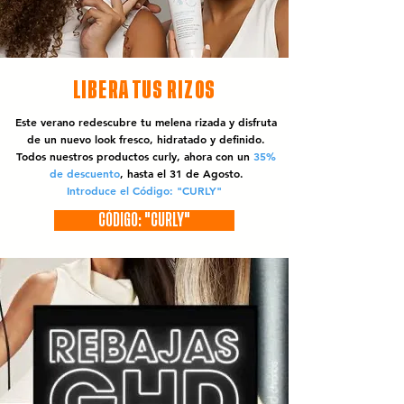
LIBERA TUS RIZOS
Este verano redescubre tu melena rizada y disfruta
de un nuevo look fresco, hidratado y definido.
Todos nuestros productos curly, ahora con un
35%
de descuento
, hasta el 31 de Agosto.
Introduce el Código: "CURLY"
CÓDIGO: "CURLY"