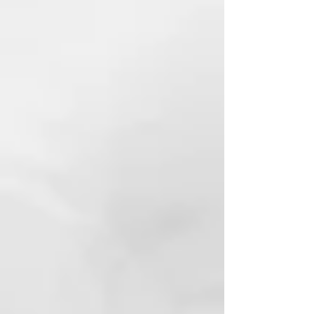
mientras lo cepillas. Además, las
cerdas de nylon son más duras y
permiten peinar el cabello sin
crear electricidad estática,
aportando el acabado perfecto
para cualquier look.
El nylon antiestático de sus
cerdas ayuda también a distribuir
los aceites naturales del cabello,
por lo que no sólo conseguirás un
desenredado desde la raíz sino
que aportarás a tu cabello un
irresistible brillo extra.