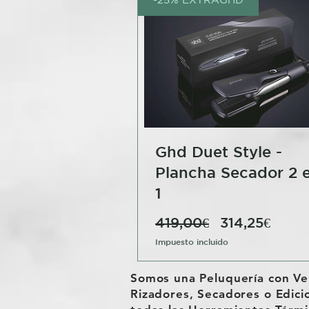
Ghd Duet Style -
Plancha Secador 2 
1
Precio
Preci
419,00€
314,25€
de
Impuesto incluido
ofert
Somos una Peluquería con Ven
Rizadores, Secadores o Edic