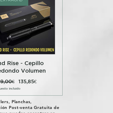
d Rise - Cepillo
edondo Volumen
Precio
Precio
9,00€
135,85€
de
esto incluido
oferta
ers, Planchas,
ión Post-venta Gratuita de