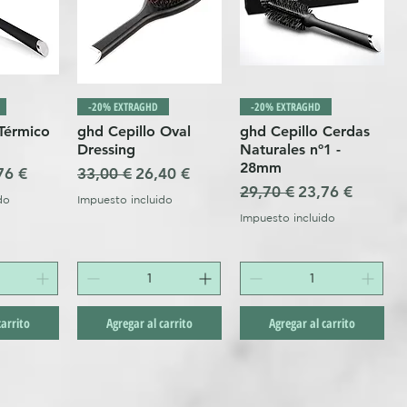
-20% EXTRAGHD
-20% EXTRAGHD
 Térmico
ghd Cepillo Oval
ghd Cepillo Cerdas
Dressing
Naturales nº1 -
28mm
cio de oferta
Precio
Precio de oferta
76 €
33,00 €
26,40 €
Precio
Precio de ofert
29,70 €
23,76 €
do
Impuesto incluido
Impuesto incluido
carrito
Agregar al carrito
Agregar al carrito