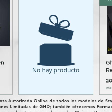
en
Gh
No hay producto
R
o
20
Impu
a
ta Autorizada Online de todos los modelos de Styl
iones Limitadas de GHD; también ofrecemos Formac