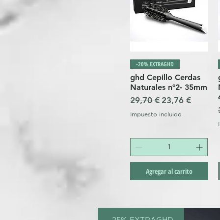
-20% EXTRAGHD
ghd Cepillo Cerdas
Naturales nº2- 35mm
Precio
Precio de ofer
29,70 €
23,76 €
Impuesto incluido
Agregar al carrito
-25% EXTRAGHD