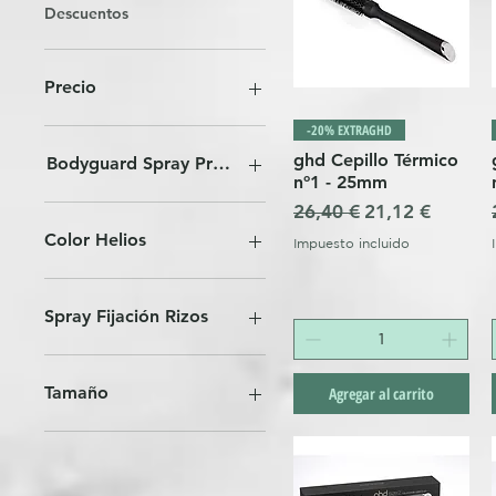
Descuentos
Precio
-20% EXTRAGHD
18 €
405 €
ghd Cepillo Térmico
Bodyguard Spray Protector
nº1 - 25mm
Precio
Precio de ofer
26,40 €
21,12 €
Color Helios
Impuesto incluido
Spray Fijación Rizos
Curls Gone Wild 200ml
Curly Ever After 120ml
Tamaño
Agregar al carrito
Mediano Estándar
Mini Talla Viaje