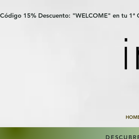
Verification: 97a30386b8a1fa77
G-YHZRM6P8WP
Código 15% Descuento: "WELCOME" en tu 1ª
HOM
DESCUBR