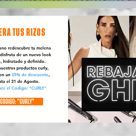
ERA TUS RIZOS
rano redescubre tu melena
 disfruta de un nuevo look
o, hidratado y definido.
uestros productos curly,
con un
35% de descuento
,
sta el 31 de Agosto.
uce el Código: "CURLY"
CÓDIGO: "CURLY"