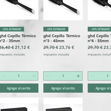
-20% EXTRAGHD
-20% EXTRAGHD
-20% EXTRAGHD
ghd Cepillo Térmico
ghd Cepillo Térmico
ghd Cepillo
nº2 - 35mm
nº3 - 45mm
nº4 - 55mm
ta
Precio
Precio de oferta
Precio
Precio de oferta
Precio
Pre
26,40 €
21,12 €
29,70 €
23,76 €
29,70 €
23,
Impuesto incluido
Impuesto incluido
Impuesto inclui
Agregar al carrito
Agregar al carrito
Agregar al 