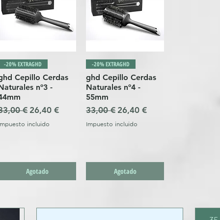
-20% EXTRAGHD
-20% EXTRAGHD
ghd Cepillo Cerdas
ghd Cepillo Cerdas
Naturales nº3 -
Naturales nº4 -
44mm
55mm
ta
Precio
Precio de oferta
Precio
Precio de oferta
33,00 €
26,40 €
33,00 €
26,40 €
Impuesto incluido
Impuesto incluido
Agotado
Agotado
-3