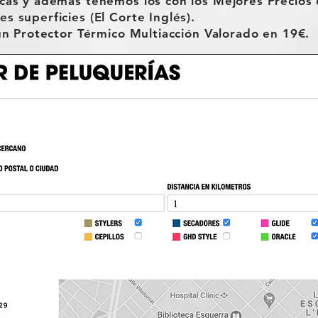
icas y además tenemos los con los Mejores Precios
 superficies (El Corte Inglés).
un Protector Térmico Multiacción Valorado en 19€.