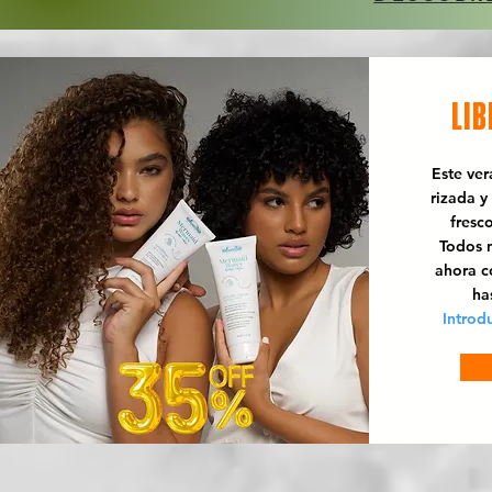
LIB
Este ve
rizada y
fresc
Todos n
ahora 
ha
Introd