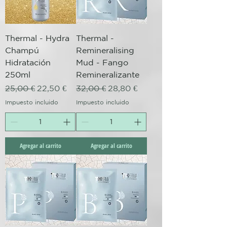
Thermal - Hydra
Thermal -
Champú
Remineralising
Hidratación
Mud - Fango
250ml
Remineralizante
Precio
Precio de oferta
Precio
Precio de oferta
25,00 €
22,50 €
32,00 €
28,80 €
Impuesto incluido
Impuesto incluido
Agregar al carrito
Agregar al carrito