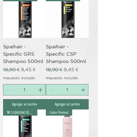
Spaihair -
Spaihair -
Specific GRS
Specific CSP
Shampoo 500ml
Shampoo 500ml
Precio
Precio de oferta
Precio
Precio de oferta
18,90 €
9,45 €
18,90 €
9,45 €
Impuesto incluido
Impuesto incluido
Agregar al carrito
Agregar al carrito
🚨 LIQUIDACIÓN 🚨
Color Protect