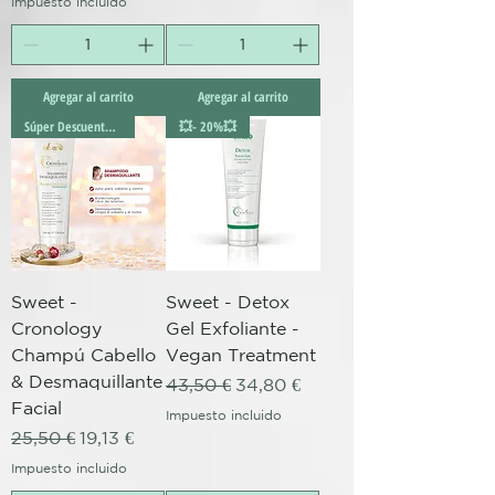
Impuesto incluido
Agregar al carrito
Agregar al carrito
Súper Descuento Excepcional
💥- 20%💥
Sweet -
Sweet - Detox
Cronology
Gel Exfoliante -
Champú Cabello
Vegan Treatment
& Desmaquillante
Precio
Precio de oferta
43,50 €
34,80 €
Facial
Impuesto incluido
Precio
Precio de oferta
25,50 €
19,13 €
Impuesto incluido