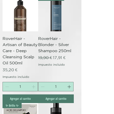
RoverHair -
RoverHair -
Artisan of Beauty
Blonder - Silver
Care - Deep
Shampoo 250ml
Cleansing Scalp
Precio
Precio de oferta
19,90 €
17,91 €
Oil 500ml
Impuesto incluido
Precio
35,20 €
Impuesto incluido
Agregar al carrito
Agregar al carrito
✨ Brillo ✨