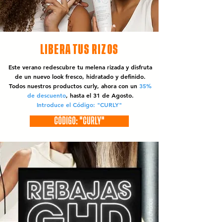
LIBERA TUS RIZOS
Este verano redescubre tu melena rizada y disfruta
de un nuevo look fresco, hidratado y definido.
Todos nuestros productos curly, ahora con un
35%
de descuento
, hasta el 31 de Agosto.
Introduce el Código: "CURLY"
CÓDIGO: "CURLY"