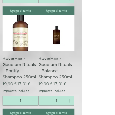
Agregar al carrito
Agregar al carrito
RoverHair -
RoverHair -
Gaudium Rituals
Gaudium Rituals
- Fortify
- Balance
Shampoo 250ml
Shampoo 250ml
Precio
Precio de oferta
Precio
Precio de oferta
19,90 €
17,91 €
19,90 €
17,91 €
Impuesto incluido
Impuesto incluido
Agregar al carrito
Agregar al carrito