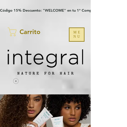
Verification: 97a30386b8a1fa77
G-YHZRM6P8WP
Código 15% Descuento: "WELCOME" en tu 1ª Compra
Carrito
ME
NU