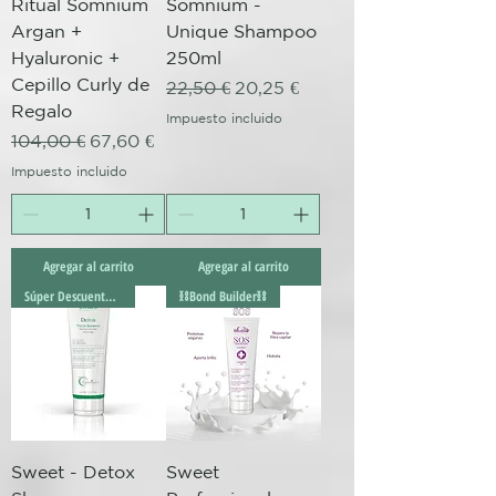
Ritual Somnium
Somnium -
Argan +
Unique Shampoo
Hyaluronic +
250ml
Cepillo Curly de
Precio
Precio de oferta
22,50 €
20,25 €
Regalo
Impuesto incluido
Precio
Precio de oferta
104,00 €
67,60 €
Impuesto incluido
Agregar al carrito
Agregar al carrito
Súper Descuento Excepcional
⛓️Bond Builder⛓️
Sweet - Detox
Sweet