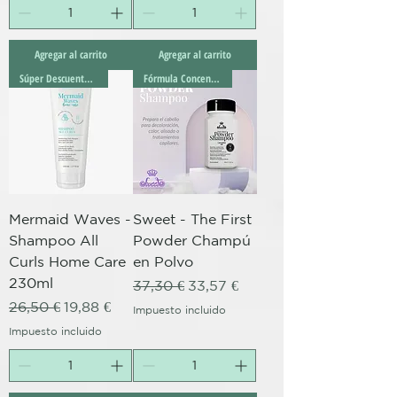
Agregar al carrito
Agregar al carrito
Súper Descuento Excepcional
Fórmula Concentrada
Mermaid Waves -
Sweet - The First
Shampoo All
Powder Champú
Curls Home Care
en Polvo
230ml
Precio
Precio de oferta
37,30 €
33,57 €
Precio
Precio de oferta
26,50 €
19,88 €
Impuesto incluido
Impuesto incluido