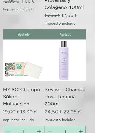
Proteínas y
Precio
Precio de oferta
12,95 €
11,66 €
Colágeno 400ml
Impuesto incluido
Precio
Precio de oferta
13,95 €
12,56 €
Impuesto incluido
Agotado
Agotado
MY.SO Champú
Keyliss - Champú
Sólido
Post Keratina
Multiacción
200ml
Precio
Precio de oferta
Precio
Precio de oferta
19,00 €
13,30 €
24,50 €
22,05 €
Impuesto incluido
Impuesto incluido