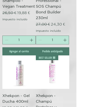
Shampoo -
Professional -
Vegan Treatment
SOS Champú
Bond Builder
Precio
Precio de oferta
26,50 €
19,88 €
230ml
Impuesto incluido
Precio
Precio de oferta
27,00 €
24,30 €
Impuesto incluido
Agregar al carrito
Pedido anticipado
BEST SELLER 💟
Xhekpon - Gel
Xhekpon -
Ducha 400ml
Champú