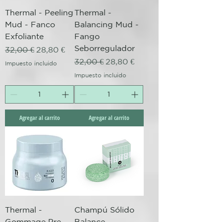
Thermal - Peeling
Thermal -
Mud - Fanco
Balancing Mud -
Exfoliante
Fango
Seborregulador
Precio
Precio de oferta
32,00 €
28,80 €
Precio
Precio de oferta
32,00 €
28,80 €
Impuesto incluido
Impuesto incluido
Agregar al carrito
Agregar al carrito
Thermal -
Champú Sólido
Gommage Pre-
Balance