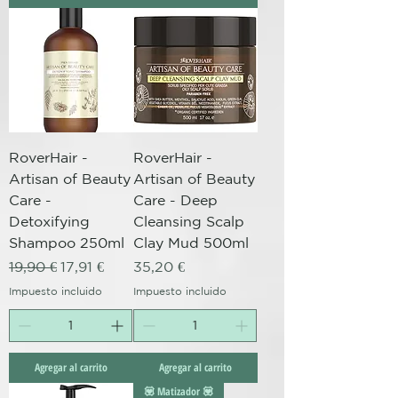
RoverHair -
RoverHair -
Artisan of Beauty
Artisan of Beauty
Care -
Care - Deep
Detoxifying
Cleansing Scalp
Shampoo 250ml
Clay Mud 500ml
Precio
Precio de oferta
Precio
19,90 €
17,91 €
35,20 €
Impuesto incluido
Impuesto incluido
Agregar al carrito
Agregar al carrito
💟 Matizador 💟