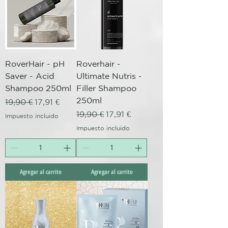
RoverHair - pH
Roverhair -
Saver - Acid
Ultimate Nutris -
Shampoo 250ml
Filler Shampoo
250ml
Precio
Precio de oferta
19,90 €
17,91 €
Precio
Precio de oferta
19,90 €
17,91 €
Impuesto incluido
Impuesto incluido
Agregar al carrito
Agregar al carrito