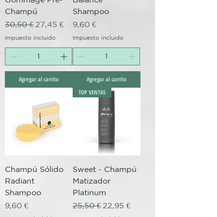
Champú
Shampoo
Precio
Precio de oferta
Precio
30,50 €
27,45 €
9,60 €
Impuesto incluido
Impuesto incluido
Agregar al carrito
Agregar al carrito
TOP VENTAS
Champú Sólido
Sweet - Champú
Radiant
Matizador
Shampoo
Platinum
Precio
Precio
Precio de oferta
9,60 €
25,50 €
22,95 €