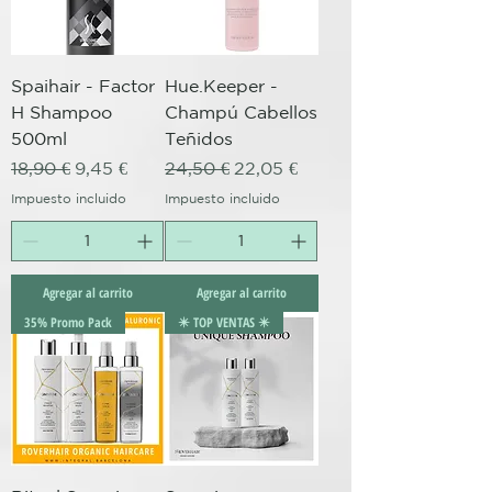
Spaihair - Factor
Hue.Keeper -
H Shampoo
Champú Cabellos
500ml
Teñidos
Precio
Precio de oferta
Precio
Precio de oferta
18,90 €
9,45 €
24,50 €
22,05 €
Impuesto incluido
Impuesto incluido
Agregar al carrito
Agregar al carrito
35% Promo Pack
✴️ TOP VENTAS ✴️