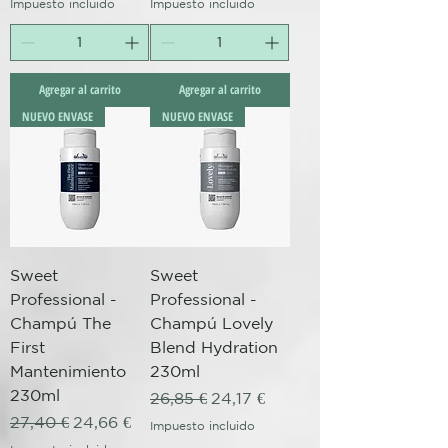
Impuesto incluido
Impuesto incluido
Agregar al carrito
Agregar al carrito
NUEVO ENVASE
NUEVO ENVASE
Sweet
Sweet
Professional -
Professional -
Champú The
Champú Lovely
First
Blend Hydration
Mantenimiento
230ml
230ml
Precio
Precio de oferta
26,85 €
24,17 €
Precio
Precio de oferta
27,40 €
24,66 €
Impuesto incluido