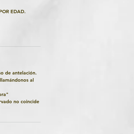
POR EDAD.
ño de antelación.
 llamándonos al
ora"
rvado no coincide