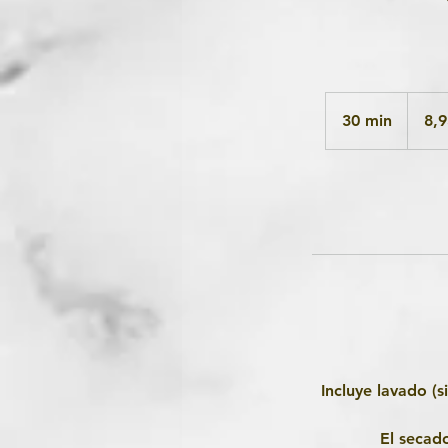
8,95
euros
30 min
3
8,9
0
m
i
n
Incluye lavado (s
El secado