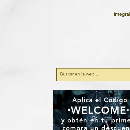
Integra
Aplica el Código
WELCOME
"
y
obtén en tu prim
compra un
descuen