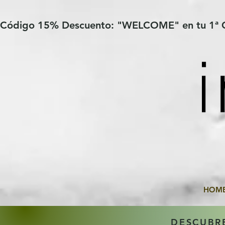
Verification: 97a30386b8a1fa77
G-YHZRM6P8WP
Código 15% Descuento: "WELCOME" en tu 1ª
HOM
DESCUBR