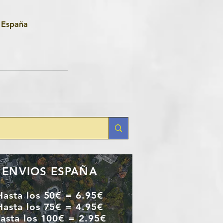
, España
ENVIOS ESPAÑA
Hasta los 50€ = 6.95€
Hasta los 75€ = 4.95€
asta los 100€ = 2.95€