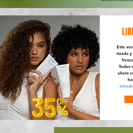
LIB
Este ve
rizada y
fresc
Todos n
ahora 
ha
Introd