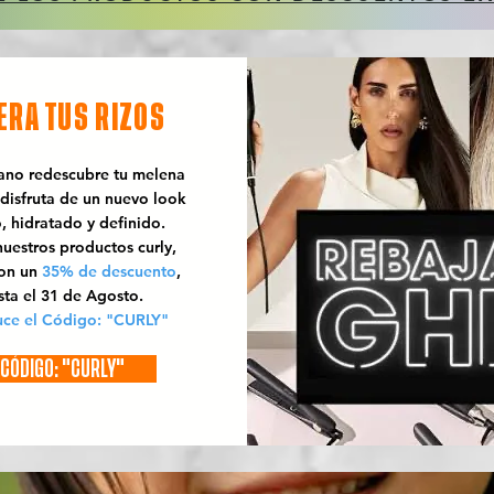
ERA TUS RIZOS
rano redescubre tu melena
 disfruta de un nuevo look
o, hidratado y definido.
uestros productos curly,
con un
35% de descuento
,
sta el 31 de Agosto.
uce el Código: "CURLY"
CÓDIGO: "CURLY"