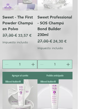
Sweet - The First
Sweet Professional
Powder Champú
- SOS Champú
en Polvo
Bond Builder
230ml
Precio
37,30 €
Precio de oferta
33,57 €
Precio
27,00 €
Precio de oferta
24,30 €
Impuesto incluido
Impuesto incluido
Agregar al carrito
Pedido anticipado
⛓️Bond Builder⛓️
⛓️Bond Builder⛓️