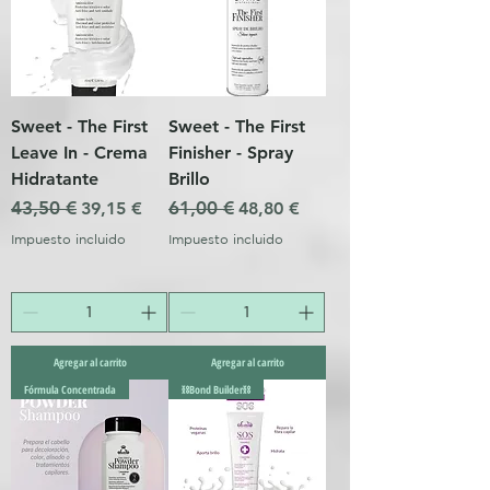
Sweet - The First
Sweet - The First
Leave In - Crema
Finisher - Spray
Hidratante
Brillo
Precio
43,50 €
Precio de oferta
Precio
61,00 €
Precio de oferta
39,15 €
48,80 €
Impuesto incluido
Impuesto incluido
Agregar al carrito
Agregar al carrito
Fórmula Concentrada
⛓️Bond Builder⛓️