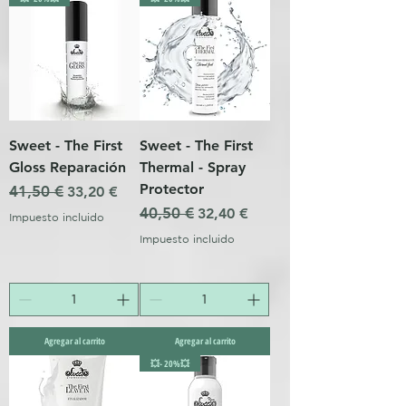
Sweet - The First
Sweet - The First
Gloss Reparación
Thermal - Spray
Protector
Precio
41,50 €
Precio de oferta
33,20 €
Precio
40,50 €
Precio de oferta
32,40 €
Impuesto incluido
Impuesto incluido
Agregar al carrito
Agregar al carrito
💥- 20%💥