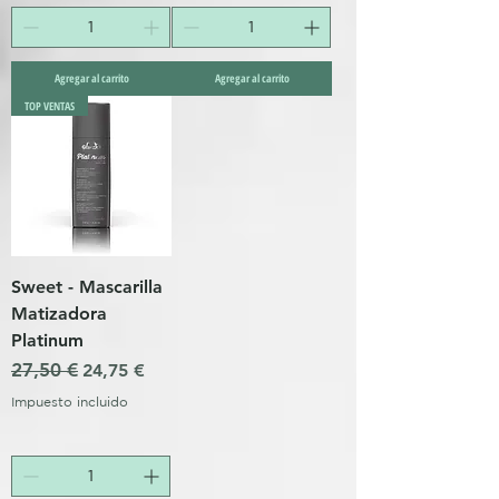
Agregar al carrito
Agregar al carrito
TOP VENTAS
Sweet - Mascarilla
Matizadora
Platinum
Precio
27,50 €
Precio de oferta
24,75 €
Impuesto incluido