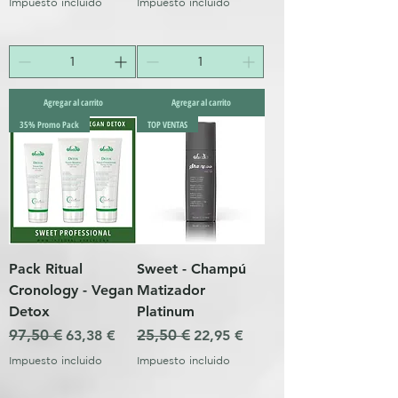
Impuesto incluido
Impuesto incluido
Agregar al carrito
Agregar al carrito
35% Promo Pack
TOP VENTAS
Pack Ritual
Sweet - Champú
Cronology - Vegan
Matizador
Detox
Platinum
Precio
97,50 €
Precio de oferta
Precio
25,50 €
Precio de oferta
63,38 €
22,95 €
Impuesto incluido
Impuesto incluido