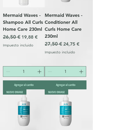
Mermaid Waves -
Mermaid Waves -
Shampoo All Curls
Conditioner All
Home Care 230ml
Curls Home Care
230ml
Precio
26,50 €
Precio de oferta
19,88 €
Precio
27,50 €
Precio de oferta
24,75 €
Impuesto incluido
Impuesto incluido
Agregar al carrito
Agregar al carrito
NUEVO ENVASE
NUEVO ENVASE