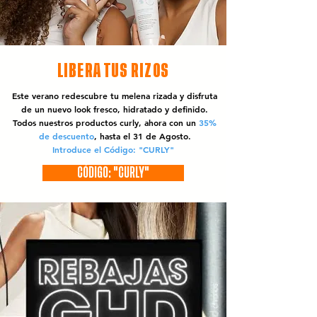
LIBERA TUS RIZOS
Este verano redescubre tu melena rizada y disfruta
de un nuevo look fresco, hidratado y definido.
Todos nuestros productos curly, ahora con un
35%
de descuento
, hasta el 31 de Agosto.
Introduce el Código: "CURLY"
CÓDIGO: "CURLY"