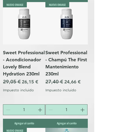
NUEVO ENVASE
NUEVO ENVASE
Sweet Professional
Sweet Professional
- Acondicionador
- Champú The First
Lovely Blend
Mantenimiento
Hydration 230ml
230ml
Precio
29,05 €
Precio de oferta
Precio
27,40 €
Precio de oferta
26,15 €
24,66 €
Impuesto incluido
Impuesto incluido
Agregar al carrito
Agregar al carrito
NUEVO ENVASE