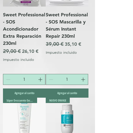
Sweet Professional
Sweet Professional
- SOS
- SOS Mascarilla y
Acondicionador
Sérum Instant
Extra Reparación
Repair 230ml
230ml
Precio
39,00 €
Precio de oferta
35,10 €
Precio
29,00 €
Precio de oferta
26,10 €
Impuesto incluido
Impuesto incluido
Agregar al carrito
Agregar al carrito
Súper Descuento Excepcional
NUEVO ENVASE