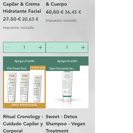
Capilar & Crema
& Cuerpo
Hidratante Facial
Precio
40,50 €
Precio de oferta
36,45 €
Precio
27,50 €
Precio de oferta
20,63 €
Impuesto incluido
Impuesto incluido
Agregar al carrito
Agregar al carrito
35% Promo Pack
Súper Descuento Excepcional
Ritual Cronology -
Sweet - Detox
Cuidado Capilar y
Shampoo - Vegan
Corporal
Treatment