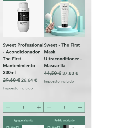
Sweet Professional
Sweet - The First
- Acondicionador
Mask
The First
Ultraconditioner -
Mantenimiento
Mascarilla
230ml
Precio
44,50 €
Precio de oferta
37,83 €
Precio
29,60 €
Precio de oferta
26,64 €
Impuesto incluido
Impuesto incluido
Agregar al carrito
Pedido anticipado
💥- 20%💥
💥- 20%💥