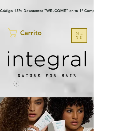
Verification: 97a30386b8a1fa77
G-YHZRM6P8WP
Código 15% Descuento: "WELCOME" en tu 1ª Compra
Carrito
ME
NU