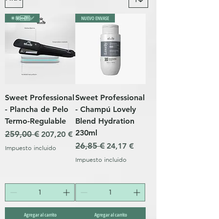
✴️💟🆕🈹✅
NUEVO ENVASE
Sweet Professional
Sweet Professional
- Plancha de Pelo
- Champú Lovely
Termo-Regulable
Blend Hydration
230ml
Precio
259,00 €
Precio de oferta
207,20 €
Precio
26,85 €
Precio de oferta
24,17 €
Impuesto incluido
Impuesto incluido
Agregar al carrito
Agregar al carrito