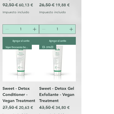
Precio
92,50 €
Precio de oferta
Precio
26,50 €
Precio de oferta
60,13 €
19,88 €
Impuesto incluido
Impuesto incluido
Agregar al carrito
Agregar al carrito
Súper Descuento Excepcional
💥- 20%💥
Sweet - Detox
Sweet - Detox Gel
Conditioner -
Exfoliante - Vegan
Vegan Treatment
Treatment
Precio
27,50 €
Precio de oferta
Precio
43,50 €
Precio de oferta
20,63 €
34,80 €