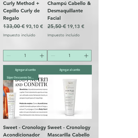
Curly Method +
Champú Cabello &
Cepillo Curly de
Desmaquillante
Regalo
Facial
Precio
133,00 €
Precio de oferta
Precio
25,50 €
Precio de oferta
93,10 €
19,13 €
Impuesto incluido
Impuesto incluido
Agregar al carrito
Agregar al carrito
Súper Descuento Excepcional
Sweet - Cronology
Sweet - Cronology
Acondicionador
Mascarilla Cabello