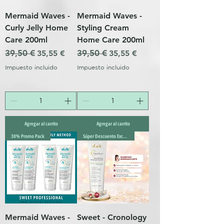
Mermaid Waves -
Mermaid Waves -
Curly Jelly Home
Styling Cream
Care 200ml
Home Care 200ml
Precio
39,50 €
Precio de oferta
Precio
39,50 €
Precio de oferta
35,55 €
35,55 €
Impuesto incluido
Impuesto incluido
Agregar al carrito
Agregar al carrito
30% Promo Pack
Súper Descuento Excepcional
Mermaid Waves -
Sweet - Cronology